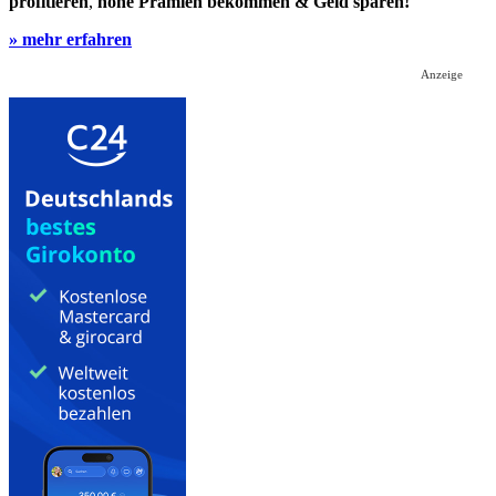
profitieren
,
hohe Prämien bekommen & Geld sparen!
» mehr erfahren
Anzeige