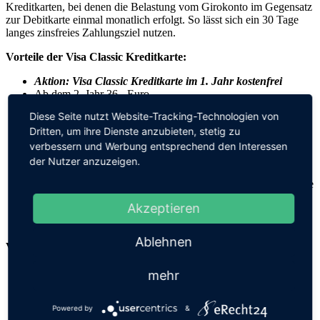
Kreditkarten, bei denen die Belastung vom Girokonto im Gegensatz
zur Debitkarte einmal monatlich erfolgt. So lässt sich ein 30 Tage
langes zinsfreies Zahlungsziel nutzen.
Vorteile der Visa Classic Kreditkarte:
Aktion: Visa Classic Kreditkarte im 1. Jahr kostenfrei
Ab dem 2. Jahr 36,- Euro
Sicherer als Bargeld: Haftung im Verlustfall mit bis zu 50
Diese Seite nutzt Website-Tracking-Technologien von
Euro und 24h-Notfall-Service für
Dritten, um ihre Dienste anzubieten, stetig zu
Kartensperrung/Ersatzkarte/Notfallbargeld
Shopping Begleiter: Weltweite Kartenakzeptanz in
verbessern und Werbung entsprechend den Interessen
Geschäften, Internet oder bei Buchungen von Flug, Hotel
der Nutzer anzuzeigen.
oder Auto
Mobiles bezahlen via Smartphone mit Google Pay oder Apple
Pay
Akzeptieren
Kostenlose Bargeldversorgung im europäischen Ausland (in
Euro-Währung)
Ablehnen
Vorteile der Visa Gold Kreditkarte:
Aktion: Bei Erstbestellung ist die Visa Gold Kreditkarte im
mehr
ersten Jahr kostenfrei (Bonität vorausgesetzt)
Ab dem 2. Jahr 72,- Euro
Powered by
&
Reisen ohne Risiko: inklusive Reiserücktrittsversicherung,