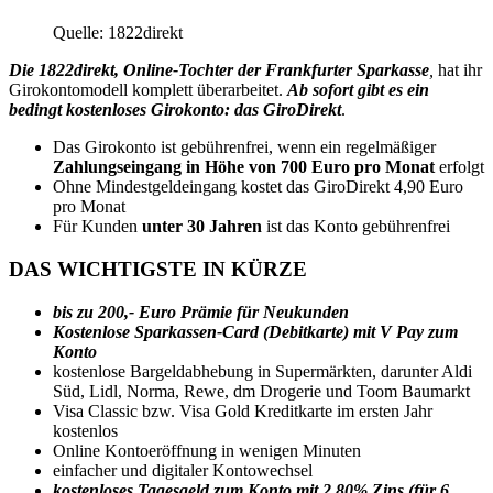
Quelle: 1822direkt
Die 1822direkt, Online-Tochter der Frankfurter Sparkasse
,
hat ihr
Girokontomodell komplett überarbeitet.
Ab sofort gibt es ein
bedingt kostenloses Girokonto: das GiroDirekt
.
Das Girokonto ist gebührenfrei, wenn ein regelmäßiger
Zahlungseingang in Höhe von 700 Euro pro Monat
erfolgt
Ohne Mindestgeldeingang kostet das GiroDirekt 4,90 Euro
pro Monat
Für Kunden
unter 30 Jahren
ist das Konto gebührenfrei
DAS WICHTIGSTE IN KÜRZE
bis zu 200,- Euro Prämie für Neukunden
Kostenlose Sparkassen-Card (Debitkarte) mit V Pay zum
Konto
kostenlose Bargeldabhebung in Supermärkten, darunter Aldi
Süd, Lidl, Norma, Rewe, dm Drogerie und Toom Baumarkt
Visa Classic bzw. Visa Gold Kreditkarte im ersten Jahr
kostenlos
Online Kontoeröffnung in wenigen Minuten
einfacher und digitaler Kontowechsel
kostenloses
Tagesgeld zum Konto mit 2,80% Zins (für 6