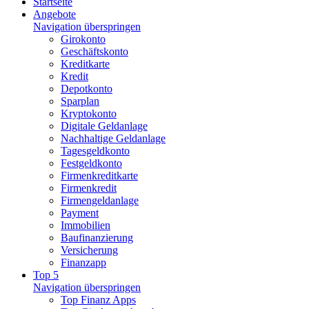
Startseite
Angebote
Navigation überspringen
Girokonto
Geschäftskonto
Kreditkarte
Kredit
Depotkonto
Sparplan
Kryptokonto
Digitale Geldanlage
Nachhaltige Geldanlage
Tagesgeldkonto
Festgeldkonto
Firmenkreditkarte
Firmenkredit
Firmengeldanlage
Payment
Immobilien
Baufinanzierung
Versicherung
Finanzapp
Top 5
Navigation überspringen
Top Finanz Apps