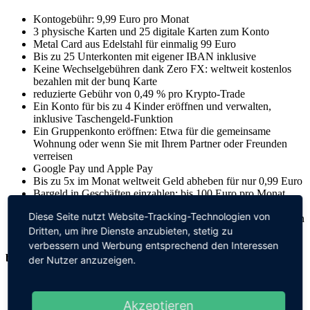
Kontogebühr: 9,99 Euro pro Monat
3 physische Karten und 25 digitale Karten zum Konto
Metal Card aus Edelstahl für einmalig 99 Euro
Bis zu 25 Unterkonten mit eigener IBAN inklusive
Keine Wechselgebühren dank Zero FX: weltweit kostenlos
bezahlen mit der bunq Karte
reduzierte Gebühr von 0,49 % pro Krypto-Trade
Ein Konto für bis zu 4 Kinder eröffnen und verwalten,
inklusive Taschengeld-Funktion
Ein Gruppenkonto eröffnen: Etwa für die gemeinsame
Wohnung oder wenn Sie mit Ihrem Partner oder Freunden
verreisen
Google Pay und Apple Pay
Bis zu 5x im Monat weltweit Geld abheben für nur 0,99 Euro
Bargeld in Geschäften einzahlen: bis 100 Euro pro Monat
gebührenfrei
Diese Seite nutzt Website-Tracking-Technologien von
24/7 telefonische SOS Hotline für Hilfe bei Konto und Karten
Dritten, um ihre Dienste anzubieten, stetig zu
Bei 250 Euro Kartenumsatz wird ein Baum gepflanzt
verbessern und Werbung entsprechend den Interessen
bunq Elite – das Premium-Konto
der Nutzer anzuzeigen.
Kontogebühr: 18,99 Euro pro Monat
3 physische Karten und 25 digitale Karten inklusive
Akzeptieren