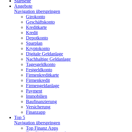
Startseite
Angebote
Navigation überspringen
Girokonto
Geschäftskonto
Kreditkarte
Kredit
Depotkonto
Sparplan
Kryptokonto
Digitale Geldanlage
Nachhaltige Geldanlage
Tagesgeldkonto
Festgeldkonto
Firmenkreditkarte
Firmenkredit
Firmengeldanlage
Payment
Immobilien
Baufinanzierung
Versicherung
Finanzapp
Top 5
Navigation überspringen
Top Finanz Apps