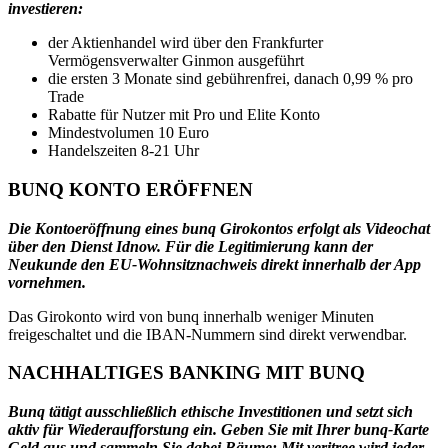
investieren:
der Aktienhandel wird über den Frankfurter
Vermögensverwalter Ginmon ausgeführt
die ersten 3 Monate sind gebührenfrei, danach 0,99 % pro
Trade
Rabatte für Nutzer mit Pro und Elite Konto
Mindestvolumen 10 Euro
Handelszeiten 8-21 Uhr
BUNQ KONTO ERÖFFNEN
Die Kontoeröffnung eines bunq Girokontos erfolgt als Videochat
über den Dienst Idnow. Für die Legitimierung kann der
Neukunde den EU-Wohnsitznachweis direkt innerhalb der App
vornehmen.
Das Girokonto wird von bunq innerhalb weniger Minuten
freigeschaltet und die IBAN-Nummern sind direkt verwendbar.
NACHHALTIGES BANKING MIT BUNQ
Bunq tätigt ausschließlich ethische Investitionen und setzt sich
aktiv für Wiederaufforstung ein. Geben Sie mit Ihrer bunq-Karte
Geld aus und sammeln Sie dabei Bäume: Mit veritree wird jeder