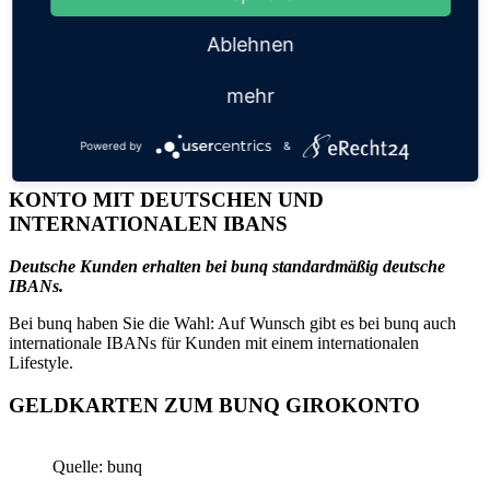
Metal Card aus Edelstahl für einmalig 99 Euro
alle Funktionen von bunq Pro
plus 10 kostenlose Auslandstransaktionen pro Monat
Ablehnen
inklusive einer weltweiten Reiseversicherung mit
Mietwagenversicherung
mehr
inklusive eSIM mit 4x 2GB pro Jahr: bis zu 90 % sparen bei
Roaming-Kosten
reduzierte Gebühr von 0,25 % pro Krypto-Trade
Powered by
&
bei 100 Euro Kartenumsatz wird ein Baum gepflanzt
KONTO MIT DEUTSCHEN UND
INTERNATIONALEN IBANS
Deutsche Kunden erhalten bei bunq standardmäßig deutsche
IBANs.
Bei bunq haben Sie die Wahl: Auf Wunsch gibt es bei bunq auch
internationale IBANs für Kunden mit einem internationalen
Lifestyle.
GELDKARTEN ZUM BUNQ GIROKONTO
Quelle: bunq