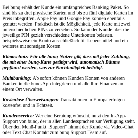
Bei bunq erhält der Kunde ein umfangreiches Banking-Paket. So
sind bis zu drei physische Karten und bis zu fünf digitale Karten im
Preis inbegriffen. Apple Pay und Google Pay können ebenfalls
genutzt werden. Praktisch ist die Möglichkeit, jede Karte mit zwei
unterschiedlichen PINs zu versehen. So kann der Kunde über die
jeweilige PIN gezielt verschiedene Unterkonten belasten,
beispielsweise ein Konto ausschließlich für Lebensmittel und ein
weiteres mit sonstigen Kosten.
Klimaschutz: Für alle bunq-Nutzer gilt, dass mit jeder Zahlung,
die mit einer bunq-Karte getätigt wird, automatisch Bäume
gepflanzt werden, was zur Nachhaltigkeit beiträgt.
Multibanking:
Ab sofort können Kunden Konten von anderen
Banken in die bunq-App integrieren und alle Ihre Finanzen an
einem Ort verwalten.
Kostenlose Überweisungen:
Transaktionen in Europa erfolgen
kostenfrei und in Echtzeit.
Kundenservice:
Wer eine Beratung wünscht, nutzt den In-App-
Support von bunq, der in allen Landessprachen zur Verfügung steht.
Über den Menü-Punkt „Support“ nimmt der Kunde via Video-Chat
oder Text-Chat Kontakt zum bunq Support-Team auf.