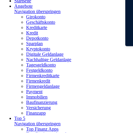
Startseite
Angebote
Navigation überspringen
Girokonto
Geschäftskonto
Kreditkarte
Kredit
Depotkonto
Sparplan
Kryptokonto
Digitale Geldanlage
Nachhaltige Geldanlage
Tagesgeldkonto
Festgeldkonto
Firmenkreditkarte
Firmenkredit
Firmengeldanlage
Payment
Immobilien
Baufinanzierung
Versicherung
Finanzapp
Top 5
Navigation überspringen
Top Finanz Apps