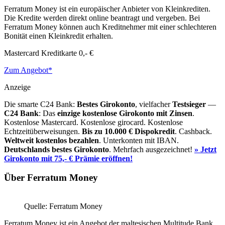
Ferratum Money ist ein europäischer Anbieter von Kleinkrediten.
Die Kredite werden direkt online beantragt und vergeben. Bei
Ferratum Money können auch Kreditnehmer mit einer schlechteren
Bonität einen Kleinkredit erhalten.
Mastercard Kreditkarte
0,- €
Zum Angebot*
Anzeige
Die smarte C24 Bank:
Bestes Girokonto
, vielfacher
Testsieger
—
C24 Bank
: Das
einzige kostenlose Girokonto mit Zinsen
.
Kostenlose Mastercard. Kostenlose girocard. Kostenlose
Echtzeitüberweisungen.
Bis zu 10.000 €
Dispokredit
. Cashback.
Weltweit kostenlos bezahlen
. Unterkonten mit IBAN.
Deutschlands bestes Girokonto
. Mehrfach ausgezeichnet!
» Jetzt
Girokonto mit 75,- € Prämie eröffnen!
Über Ferratum Money
Quelle: Ferratum Money
Ferratum Money ist ein Angebot der maltesischen Multitude Bank