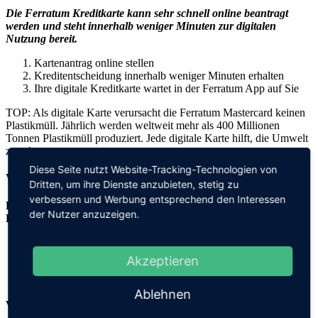
Die Ferratum Kreditkarte kann sehr schnell online beantragt
werden und steht innerhalb weniger Minuten zur digitalen
Nutzung bereit.
Kartenantrag online stellen
Kreditentscheidung innerhalb weniger Minuten erhalten
Ihre digitale Kreditkarte wartet in der Ferratum App auf Sie
TOP: Als digitale Karte verursacht die Ferratum Mastercard keinen
Plastikmüll. Jährlich werden weltweit mehr als 400 Millionen
Tonnen Plastikmüll produziert. Jede digitale Karte hilft, die Umwelt
zu schonen.
Diese Seite nutzt Website-Tracking-Technologien von
Wer kann die Ferratum Mastercard beantragen?
Dritten, um ihre Dienste anzubieten, stetig zu
verbessern und Werbung entsprechend den Interessen
Folgende Voraussetzungen müssen erfüllt sein, um die
der Nutzer anzuzeigen.
Ferratum Mastercard zu beantragen:
Antragsteller ist mindestens 20 Jahre alt
Hat ein eigenes Bankkonto bei einer deutschen Bank
Akzeptieren
Hat einen Wohnsitz in Deutschland
Hat eine deutsche Mobilfunknummer
Ablehnen
VORTEILE VON FERRATUM