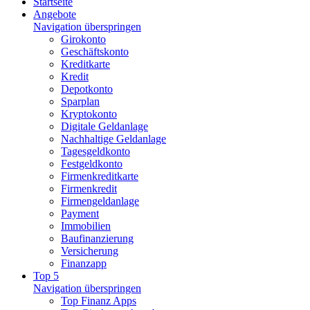
Startseite
Angebote
Navigation überspringen
Girokonto
Geschäftskonto
Kreditkarte
Kredit
Depotkonto
Sparplan
Kryptokonto
Digitale Geldanlage
Nachhaltige Geldanlage
Tagesgeldkonto
Festgeldkonto
Firmenkreditkarte
Firmenkredit
Firmengeldanlage
Payment
Immobilien
Baufinanzierung
Versicherung
Finanzapp
Top 5
Navigation überspringen
Top Finanz Apps