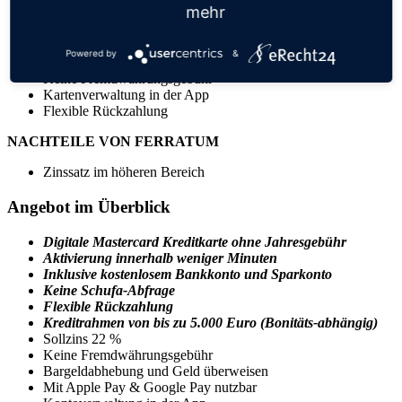
mehr
Einfacher Online-Antrag und schnelle Aktivierung
Keine Jahresgebühr
Keine Schufa-Abfrage
Powered by
&
Kreditrahmen von bis zu 5.000 Euro (Bonitäts-abhängig)
Keine Fremdwährungsgebühr
Kartenverwaltung in der App
Flexible Rückzahlung
NACHTEILE VON FERRATUM
Zinssatz im höheren Bereich
Angebot im Überblick
Digitale Mastercard Kreditkarte ohne Jahresgebühr
Aktivierung innerhalb weniger Minuten
Inklusive kostenlosem Bankkonto und Sparkonto
Keine Schufa-Abfrage
Flexible Rückzahlung
Kreditrahmen von bis zu 5.000 Euro (Bonitäts-abhängig)
Sollzins 22 %
Keine Fremdwährungsgebühr
Bargeldabhebung und Geld überweisen
Mit Apple Pay & Google Pay nutzbar