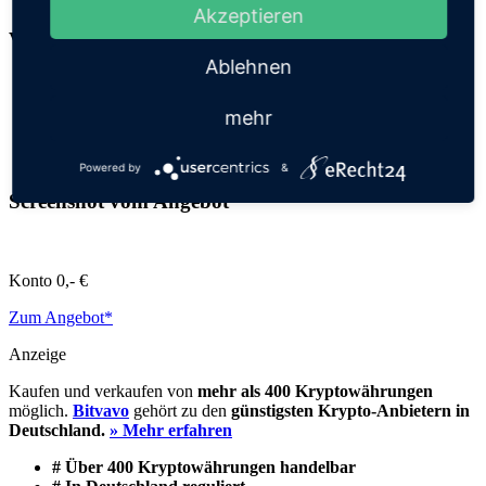
Akzeptieren
Vorteile des Angebotes im Überblick (Kopie)
Ablehnen
Kostenloses Geschäftskonto (monatlich kündbar)
Kostenlose Überweisungen
mehr
Kostenlose Kreditkarte (Mastercard)
Sowohl für Einzelunternehmen als auch für Freiberufler
Integrierte Finanztools
Powered by
&
Screenshot vom Angebot
Konto
0,- €
Zum Angebot*
Anzeige
Kaufen und verkaufen von
mehr als 400 Kryptowährungen
möglich.
Bitvavo
gehört zu den
günstigsten Krypto-Anbietern in
Deutschland.
» Mehr erfahren
# Über 400 Kryptowährungen handelbar