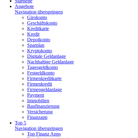
Startseite
Angebote
Navigation überspringen
Girokonto
Geschäftskonto
Kreditkarte
Kredit
Depotkonto
Sparplan
Kryptokonto
Digitale Geldanlage
Nachhaltige Geldanlage
Tagesgeldkonto
Festgeldkonto
Firmenkreditkarte
Firmenkredit
Firmengeldanlage
Payment
Immobilien
Baufinanzierung
Versicherung
Finanzapp
Top 5
Navigation überspringen
Top Finanz Apps