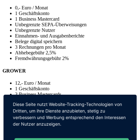
0,- Euro / Monat
1 Geschäftskonto
1 Business Mastercard
Unbegrenzte SEPA-Überweisungen
Unbegrenzte Nutzer
Einnahmen- und Ausgabenberichte
Belege digital speichern
3 Rechnungen pro Monat
Abhebegebühr 2,5%
Fremdwährungsgebühr 2%
GROWER
12,- Euro / Monat
1 Geschäftskonto
3 Business Mastercards
Unbegrenzte Überweisungen
Diese Seite nutzt Website-Tracking-Technologien von
Unbegrenzte Nutzer
Dritten, um ihre Dienste anzubieten, stetig zu
Einnahmen- und Ausgabenberichte
Belege digital speichern
verbessern und Werbung entsprechend den Interessen
Unbegrenzte Rechnungsstellung
der Nutzer anzuzeigen.
E-Rechnungen erhalten und versenden
Abhebegebühr 2%
Fremdwährungsgebühr 2%