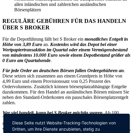
allen inländischen und zahlreichen ausländischen
Börsenplätzen
REGULÄRE GEBÜHREN FÜR DAS HANDELN
ÜBER S BROKER
Für die Depotführung fällt bei S Broker ein
monatliches Entgelt in
Höhe von 3,89 Euro
an.
Kostenlos wird das Depot bei einer
Wertpapiertransaktion im Quartal oder einem Vermögensbestand
von mindestens 10.000 Euro sowie einem Depotbestand größer als
0 Euro am Quartalsende
.
Für jede Order an deutschen Börsen fallen Ordergebühren an
.
Diese setzen sich zusammen aus einem Grundpreis in Höhe von
4,99 Euro und einem Provisionssatz von 0,25 Prozent des
Ordervolumens. Zusätzlich können börsenplatzabhängige Entgelte
dazukommen. Für den Handel an ausländischen Börsen müssen Sie
neben den Standard-Orderkosten ein pauschales Börsenplatzentgelt
zahlen.
Wer viel handelt, kann bei S Broker mächtig sparen
. Ab 100
Transaktionen pro Jahr gibt es einen Rabatt auf die Orderprovision
Diese Seite nutzt Website-Tracking-Technologien von
sowie Exklusivangebote. Wer 700.000 Anlage- und Hebelprodukte
von fünf Premiumpartnern ab einem Volumen von 1.000 Euro kauft,
Dritten, um ihre Dienste anzubieten, stetig zu