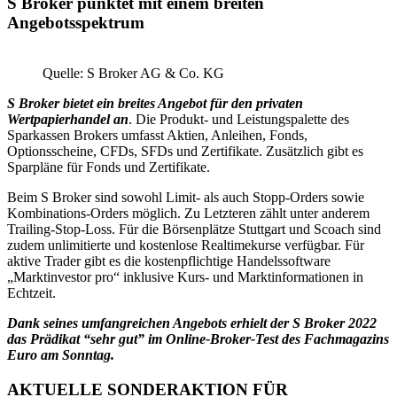
S Broker punktet mit einem breiten
Angebotsspektrum
Quelle: S Broker AG & Co. KG
S Broker bietet ein breites Angebot für den privaten
Wertpapierhandel an
. Die Produkt- und Leistungspalette des
Sparkassen Brokers umfasst Aktien, Anleihen, Fonds,
Optionsscheine, CFDs, SFDs und Zertifikate. Zusätzlich gibt es
Sparpläne für Fonds und Zertifikate.
Beim S Broker sind sowohl Limit- als auch Stopp-Orders sowie
Kombinations-Orders möglich. Zu Letzteren zählt unter anderem
Trailing-Stop-Loss. Für die Börsenplätze Stuttgart und Scoach sind
zudem unlimitierte und kostenlose Realtimekurse verfügbar. Für
aktive Trader gibt es die kostenpflichtige Handelssoftware
„Marktinvestor pro“ inklusive Kurs- und Marktinformationen in
Echtzeit.
Dank seines umfangreichen Angebots erhielt der S Broker 2022
das Prädikat “sehr gut” im Online-Broker-Test des Fachmagazins
Euro am Sonntag.
AKTUELLE SONDERAKTION FÜR