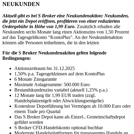
NEUKUNDEN
Aktuell gibt es bei S Broker eine Neukundenaktion: Neukunden,
die jetzt ein Depot eröffnen, profitieren von einer reduzierten
Ordergebühr in Höhe von 1,99 Euro
. Zusätzlich erhalten alle
Neukunden sechs Monate lang einen Aktionszins von 1,50 Prozent
auf das Tagesgeldkonto “KontoPlus”. An der Neukundenaktion
können alle Personen teilnehmen, die in den letzten
Für die S Broker Neukundenaktion gelten folgende
Bedingungen:
Aktionszeitraum bis 31.12.2025
1,50% p.a. Tagesgeldzinsen auf dem KontoPlus
6 Monate Zinsgarantie
Maximale Anlagesumme: 500.000 Euro
Bestandskundenzins variabel (aktuell 1,25% p.a.)
12 Monate lang für 1,99 EUR traden (zzgl.
Handelsplatzentgelt oder Abwicklungsentgelte)
Kostenlose Depotführung bei Vermögen ab 10.000 Euro oder
einem Trade pro Quartal
Das S Broker Depot kann als Einzel-, Gemeinschaftsdepot
geführt werden
S Broker CFD-Handelskonto optional buchbar
Modernste Handelsplattformen für transparentes Handeln an