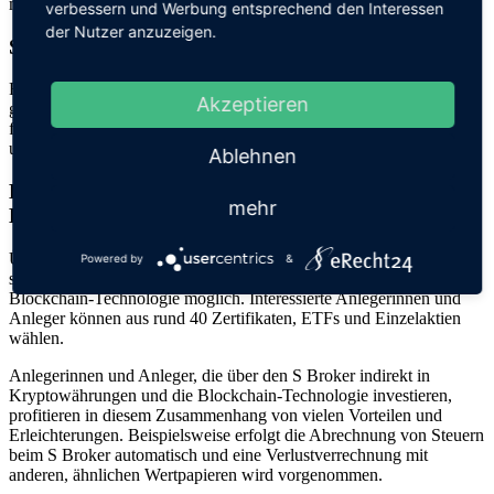
muss generell keine Orderprovision mehr zahlen.
verbessern und Werbung entsprechend den Interessen
der Nutzer anzuzeigen.
S BROKER UND DIE SICHERHEIT
Für Wertpapiertransaktionen wird bei S Broker das iTAN-Verfahren
Akzeptieren
genutzt. Zudem erfolgt eine Auszahlung nur an ein vorab
festgelegtes Referenzkonto. Die Einlagen sind bei S Broker in
unbegrenzter Höhe abgesichert.
Ablehnen
BEIM SPARKASSEN-BROKER INDIREKT IN
mehr
KRYPTOWÄHRUNGEN INVESTIEREN
Über den zentralen Online-Broker der Sparkassen-Finanzgruppe
Powered by
&
sind seit Mitte 2021 auch Investments in Kryptowährungen und die
Blockchain-Technologie möglich. Interessierte Anlegerinnen und
Anleger können aus rund 40 Zertifikaten, ETFs und Einzelaktien
wählen.
Anlegerinnen und Anleger, die über den S Broker indirekt in
Kryptowährungen und die Blockchain-Technologie investieren,
profitieren in diesem Zusammenhang von vielen Vorteilen und
Erleichterungen. Beispielsweise erfolgt die Abrechnung von Steuern
beim S Broker automatisch und eine Verlustverrechnung mit
anderen, ähnlichen Wertpapieren wird vorgenommen.