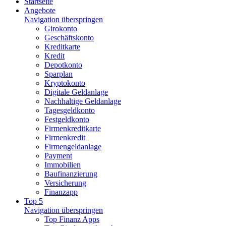
Startseite
Angebote
Navigation überspringen
Girokonto
Geschäftskonto
Kreditkarte
Kredit
Depotkonto
Sparplan
Kryptokonto
Digitale Geldanlage
Nachhaltige Geldanlage
Tagesgeldkonto
Festgeldkonto
Firmenkreditkarte
Firmenkredit
Firmengeldanlage
Payment
Immobilien
Baufinanzierung
Versicherung
Finanzapp
Top 5
Navigation überspringen
Top Finanz Apps