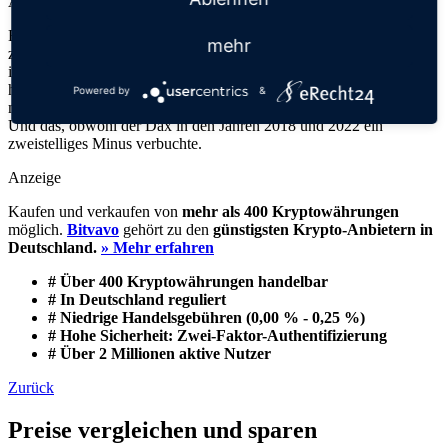
Aktien & Co. verschoben.
Es könnte jedoch noch deutlicher ausfallen: Hätten die Bürger vor
mehr
zehn Jahren nur ein Viertel des damaligen Cash- und Sparbestandes
in den Dax investiert, statt es weiter auf Konten oder in bar zu
halten, könnten sie heute potenziell über rund 500 Milliarden Euro
Powered by
&
mehr Vermögen verfügen, zeigt eine Berechnung der Consorsbank.
Und das, obwohl der Dax in den Jahren 2018 und 2022 ein
zweistelliges Minus verbuchte.
Anzeige
Kaufen und verkaufen von
mehr als 400 Kryptowährungen
möglich.
Bitvavo
gehört zu den
günstigsten Krypto-Anbietern in
Deutschland.
» Mehr erfahren
# Über 400 Kryptowährungen handelbar
# In Deutschland reguliert
# Niedrige Handelsgebühren (0,00 % - 0,25 %)
# Hohe Sicherheit: Zwei-Faktor-Authentifizierung
# Über 2 Millionen aktive Nutzer
Zurück
Preise vergleichen und sparen