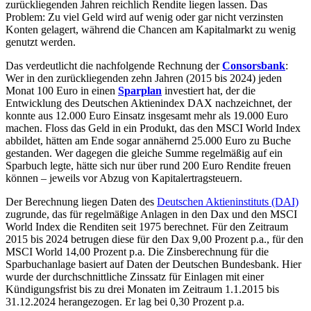
zurückliegenden Jahren reichlich Rendite liegen lassen. Das
Problem: Zu viel Geld wird auf wenig oder gar nicht verzinsten
Konten gelagert, während die Chancen am Kapitalmarkt zu wenig
genutzt werden.
Das verdeutlicht die nachfolgende Rechnung der
Consorsbank
:
Wer in den zurückliegenden zehn Jahren (2015 bis 2024) jeden
Monat 100 Euro in einen
Sparplan
investiert hat, der die
Entwicklung des Deutschen Aktienindex DAX nachzeichnet, der
konnte aus 12.000 Euro Einsatz insgesamt mehr als 19.000 Euro
machen. Floss das Geld in ein Produkt, das den MSCI World Index
abbildet, hätten am Ende sogar annähernd 25.000 Euro zu Buche
gestanden. Wer dagegen die gleiche Summe regelmäßig auf ein
Sparbuch legte, hätte sich nur über rund 200 Euro Rendite freuen
können – jeweils vor Abzug von Kapitalertragsteuern.
Der Berechnung liegen Daten des
Deutschen Aktieninstituts (DAI)
zugrunde, das für regelmäßige Anlagen in den Dax und den MSCI
World Index die Renditen seit 1975 berechnet. Für den Zeitraum
2015 bis 2024 betrugen diese für den Dax 9,00 Prozent p.a., für den
MSCI World 14,00 Prozent p.a. Die Zinsberechnung für die
Sparbuchanlage basiert auf Daten der Deutschen Bundesbank. Hier
wurde der durchschnittliche Zinssatz für Einlagen mit einer
Kündigungsfrist bis zu drei Monaten im Zeitraum 1.1.2015 bis
31.12.2024 herangezogen. Er lag bei 0,30 Prozent p.a.