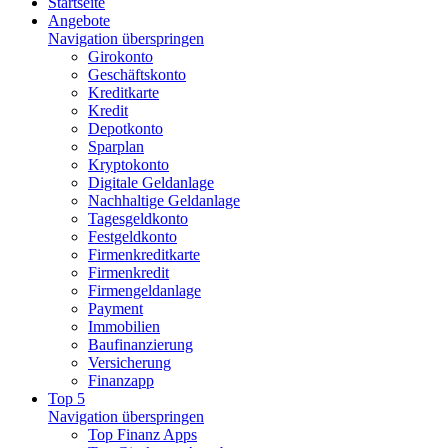
Startseite
Angebote
Navigation überspringen
Girokonto
Geschäftskonto
Kreditkarte
Kredit
Depotkonto
Sparplan
Kryptokonto
Digitale Geldanlage
Nachhaltige Geldanlage
Tagesgeldkonto
Festgeldkonto
Firmenkreditkarte
Firmenkredit
Firmengeldanlage
Payment
Immobilien
Baufinanzierung
Versicherung
Finanzapp
Top 5
Navigation überspringen
Top Finanz Apps