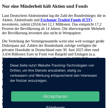
Nur eine Minderheit hält Aktien und Fonds
Laut Deutschem Aktieninstitut lag die Zahl der Bundesbürger, die in
Aktien, Aktienfonds und
Exchange Traded Funds (ETF)
investieren, zuletzt (2024) bei 12,1 Millionen. Das entspricht 17,2
Prozent der Bevölkerung ab 14 Jahren. Die überwiegende Mehrheit
der Bevölkerung investiert also nicht in Wertpapiere.
Die Verteilung der Vermögensanteile weist eine weit weniger große
Diskrepanz auf. Zahlen der Bundesbank zufolge verfügten die
privaten Haushalte in Deutschland zum 30. Juni 2025 über rund
3,434 Billionen Euro in Form von Bargeld und Einlagen (u.a.
Girokonto, Festgeld, Sparkonten, Tagesgeld). 2,986 Billionen Euro
lagen in Aktien, Investmentfonds und sonstigen Anteilsrechten. Ein
Diese Seite nutzt Website-Tracking-Technologien von
vergleichsweise großes Wertpapiervermögen ist folglich in den
Dritten, um ihre Dienste anzubieten, stetig zu
Händen einer kleinen Bevölkerungsgruppe.
verbessern und Werbung entsprechend den Interessen
Vermögen könnte um rund 500 Milliarden Euro
der Nutzer anzuzeigen.
größer sein
Zehn Jahre zuvor, im Jahr 2015, standen rund 2,062 Billionen Euro
Akzeptieren
an Bargeld und Einlagen noch 1,067 Billionen Euro an Aktien und
Fonds gegenüber. Das Verhältnis hat sich also kräftig Richtung
Ablehnen