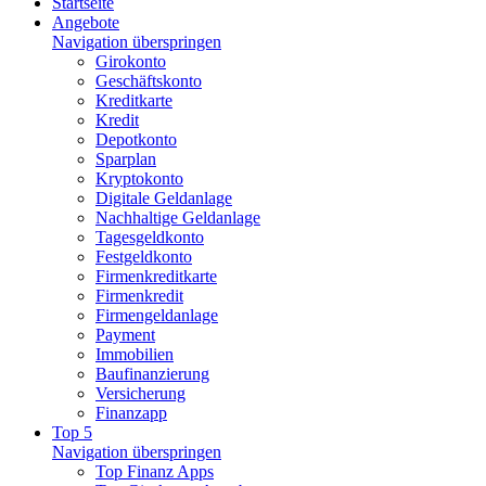
Startseite
Angebote
Navigation überspringen
Girokonto
Geschäftskonto
Kreditkarte
Kredit
Depotkonto
Sparplan
Kryptokonto
Digitale Geldanlage
Nachhaltige Geldanlage
Tagesgeldkonto
Festgeldkonto
Firmenkreditkarte
Firmenkredit
Firmengeldanlage
Payment
Immobilien
Baufinanzierung
Versicherung
Finanzapp
Top 5
Navigation überspringen
Top Finanz Apps