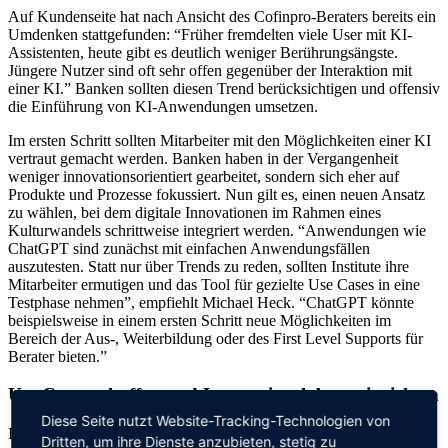
Auf Kundenseite hat nach Ansicht des Cofinpro-Beraters bereits ein
Umdenken stattgefunden: “Früher fremdelten viele User mit KI-
Assistenten, heute gibt es deutlich weniger Berührungsängste.
Jüngere Nutzer sind oft sehr offen gegenüber der Interaktion mit
einer KI.” Banken sollten diesen Trend berücksichtigen und offensiv
die Einführung von KI-Anwendungen umsetzen.
Im ersten Schritt sollten Mitarbeiter mit den Möglichkeiten einer KI
vertraut gemacht werden. Banken haben in der Vergangenheit
weniger innovationsorientiert gearbeitet, sondern sich eher auf
Produkte und Prozesse fokussiert. Nun gilt es, einen neuen Ansatz
zu wählen, bei dem digitale Innovationen im Rahmen eines
Kulturwandels schrittweise integriert werden. “Anwendungen wie
ChatGPT sind zunächst mit einfachen Anwendungsfällen
auszutesten. Statt nur über Trends zu reden, sollten Institute ihre
Mitarbeiter ermutigen und das Tool für gezielte Use Cases in eine
Testphase nehmen”, empfiehlt Michael Heck. “ChatGPT könnte
beispielsweise in einem ersten Schritt neue Möglichkeiten im
Bereich der Aus-, Weiterbildung oder des First Level Supports für
Berater bieten.”
Use Cases schaffen und Innovationslabore einrichten
Diese Seite nutzt Website-Tracking-Technologien von
Im zweiten Schritt lohnt es sich, Use Cases zu identifizieren, die
Dritten, um ihre Dienste anzubieten, stetig zu