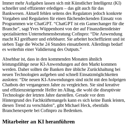
Immer mehr Aufgaben lassen sich mit Künstlicher Intelligenz (KI)
schneller und effizienter erledigen – das gilt auch für das
Bankwesen. Aktuell fehlen seitens des Regulators jedoch konkrete
Vorgaben und Regularien für einen flächendeckenden Einsatz von
Programmen wie ChatGPT. “ChatGPT ist ein Gamechanger für die
Branche”, sagt Yves Wüppenhorst von der auf Finanzdienstleister
spezialisierten Unternehmensberatung Cofinpro: “Die Anwendung
macht KI greifbarer und erlebbarer. Sie arbeitet hocheffizient und ist
sieben Tage die Woche 24 Stunden einsatzbereit. Allerdings bedarf
es weiterhin einer Validierung des Outputs.”
Absehbar ist, dass in den kommenden Monaten ähnlich
leistungsfähige neue KI-Anwendungen auf den Markt kommen
werden. Daher sollten die Banken ihre übliche Zurückhaltung bei
neuen Technologien aufgeben und schnell Einsatzmöglichkeiten
ausloten: “Die neuen KI-Anwendungen sind nicht mit den holprigen
Chatbots der vergangenen Jahre zu vergleichen. Sie sind kreative
und effizienzsteigernde Helfer im Alltag, die wohl die disruptivste
Technologie der letzten Jahre darstellen. Gerade vor dem
Hintergrund des Fachkräftemangels kann es sich keine Bank leisten,
diesen Trend zu verschlafen”, gibt Michael Heck, ebenfalls
Branchenexperte bei Cofinpro zu Bedenken.
Mitarbeiter an KI heranführen