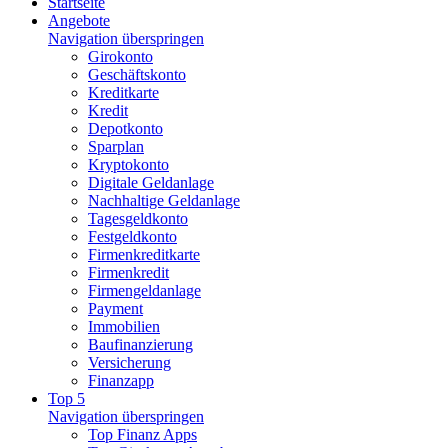
Startseite
Angebote
Navigation überspringen
Girokonto
Geschäftskonto
Kreditkarte
Kredit
Depotkonto
Sparplan
Kryptokonto
Digitale Geldanlage
Nachhaltige Geldanlage
Tagesgeldkonto
Festgeldkonto
Firmenkreditkarte
Firmenkredit
Firmengeldanlage
Payment
Immobilien
Baufinanzierung
Versicherung
Finanzapp
Top 5
Navigation überspringen
Top Finanz Apps