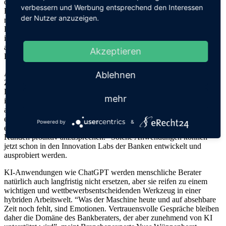
ohne große Hürden umgesetzt werden können: Noch limitiert der
verbessern und Werbung entsprechend den Interessen
Regulator viele Anwendungsmöglichkeiten im Finanzbereich durch
der Nutzer anzuzeigen.
mangelnde Vorgaben. Den Banken bleiben dennoch genügend
Einsatzmöglichkeiten für KI-Anwendungen, beispielsweise in der
internen Weiterbildung, verschiedenen Backoffice-Prozessen oder
auch in der Unterstützung von allgemeinen Informations- und
Akzeptieren
Beratungsgesprächen.
Als dritte Empfehlung nennt Heck Innovationslabore für die
Ablehnen
Zukunft des Bankings: Die Stärken einer KI liegen darin, in großen
Datenmengen Muster und Trends aufzuspüren. Damit ist das Tool
mehr
ideal, um maßgeschneiderte Angebote zu erstellen oder Prozesse
anzustoßen: “So könnte man beispielsweise Kundenmuster
erkennen und über Trendanalysen passende Produktempfehlungen
Powered by
&
ermitteln. Damit wäre ein Berater optimal vorbereitet, um den
Kunden proaktiv anzusprechen.” Solche Anwendungen können
jetzt schon in den Innovation Labs der Banken entwickelt und
ausprobiert werden.
KI-Anwendungen wie ChatGPT werden menschliche Berater
natürlich auch langfristig nicht ersetzen, aber sie reifen zu einem
wichtigen und wettbewerbsentscheidenden Werkzeug in einer
hybriden Arbeitswelt. “Was der Maschine heute und auf absehbare
Zeit noch fehlt, sind Emotionen. Vertrauensvolle Gespräche bleiben
daher die Domäne des Bankberaters, der aber zunehmend von KI