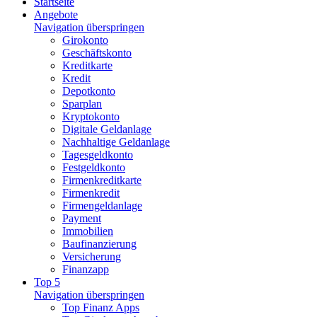
Startseite
Angebote
Navigation überspringen
Girokonto
Geschäftskonto
Kreditkarte
Kredit
Depotkonto
Sparplan
Kryptokonto
Digitale Geldanlage
Nachhaltige Geldanlage
Tagesgeldkonto
Festgeldkonto
Firmenkreditkarte
Firmenkredit
Firmengeldanlage
Payment
Immobilien
Baufinanzierung
Versicherung
Finanzapp
Top 5
Navigation überspringen
Top Finanz Apps