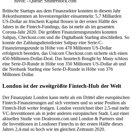
zuvor. - Quelle: Shutterstock.com
Britische Startups aus dem Finanzsektor konnten in diesem Jahr
Rekordsummen an Investorengelder einsammeln: 5,7 Milliarden
US-Dollar an frischem Kapital flossen in der ersten Hälfte des
Jahres in die Fintech-Fundings, das ist mehr als im gesamten
Corona-Jahr 2020. Die größten Finanzierungsrunden konnten
Saltpay, Checkout.com und die Digitalbank Starling abschließen. So
konnte der Zahlungsdienstleister Saltpay eine Serie-C-
Finanzierungsrunde in Höhe von 478 Millionen US-Dollar
erfolgreich beenden, das Unicorn Checkout.com sicherte sich einen
450-Millionen-Dollar-Deal. Das Insurtech Bought by Many schloss
eine Serie-D-Runde in Höhe von 350 Millionen US-Dollar ab und
die Neobank Starling eine Serie-D-Runde in Höhe von 376
Millionen Dollar.
London ist der zweitgrößte Fintech-Hub der Welt
Der Finanzplatz London kann mehr als ein Drittel aller europäischen
Fintech-Finanzierungen auf sich vereinen und so seine Position als
Fintech-Hub weiter festigen. London verzeichnet über 2,5-mal mehr
VC-Investitionen als in jeder anderen europäischen Stadt. Laut einer
aktuellen Studie von Dealroom.com und London & Partners sind
die Investitionen in Londoner Fintechs in der ersten Hälfte dieses
Jahres 2,4-mal so hoch wie im gleichen Zeitraum 2020.