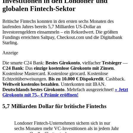
Investitionen in den Londoner und
globalen Fintech-Sektor
Britische Fintechs konnten in den ersten sechs Monaten des
laufenden Jahres bereits 5,7 Milliarden US-Dollar an
Investorengeldern einsammeln – ein Rekordwert. Die größten
Fundings erreichten Saltpay, Checkout.com und die Digitalbank
Starling.
Anzeige
Die smarte C24 Bank:
Bestes Girokonto
, vielfacher
Testsieger
—
C24 Bank
: Das
einzige kostenlose Girokonto mit Zinsen
.
Kostenlose Mastercard. Kostenlose girocard. Kostenlose
Echtzeitüberweisungen.
Bis zu 10.000 €
Dispokredit
. Cashback.
Weltweit kostenlos bezahlen
. Unterkonten mit IBAN.
Deutschlands bestes Girokonto
. Mehrfach ausgezeichnet!
» Jetzt
Girokonto mit 75,- € Prämie eröffnen!
5,7 Milliarden Dollar für britische Fintechs
Londoner Fintech-Unternehmen sichern sich in nur
sechs Monaten mehr VC-Investitionen als in jedem Jahr