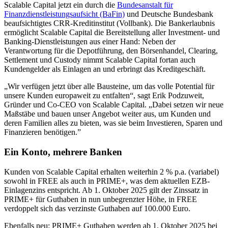
Scalable Capital jetzt ein durch die
Bundesanstalt für
Finanzdienstleistungsaufsicht (BaFin)
und Deutsche Bundesbank
beaufsichtigtes CRR-Kreditinstitut (Vollbank). Die Bankerlaubnis
ermöglicht Scalable Capital die Bereitstellung aller Investment- und
Banking-Dienstleistungen aus einer Hand: Neben der
Verantwortung für die Depotführung, den Börsenhandel, Clearing,
Settlement und Custody nimmt Scalable Capital fortan auch
Kundengelder als Einlagen an und erbringt das Kreditgeschäft.
„Wir verfügen jetzt über alle Bausteine, um das volle Potential für
unsere Kunden europaweit zu entfalten“, sagt Erik Podzuweit,
Gründer und Co-CEO von Scalable Capital. „Dabei setzen wir neue
Maßstäbe und bauen unser Angebot weiter aus, um Kunden und
deren Familien alles zu bieten, was sie beim Investieren, Sparen und
Finanzieren benötigen.”
Ein Konto, mehrere Banken
Kunden von Scalable Capital erhalten weiterhin 2 % p.a. (variabel)
sowohl in FREE als auch in PRIME+, was dem aktuellen EZB-
Einlagenzins entspricht. Ab 1. Oktober 2025 gilt der Zinssatz in
PRIME+ für Guthaben in nun unbegrenzter Höhe, in FREE
verdoppelt sich das verzinste Guthaben auf 100.000 Euro.
Ebenfalls neu: PRIME+ Guthaben werden ab 1. Oktober 2025 bei