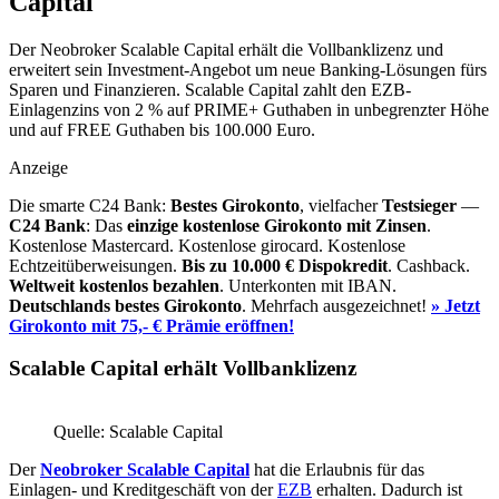
Capital
Der Neobroker Scalable Capital erhält die Vollbanklizenz und
erweitert sein Investment-Angebot um neue Banking-Lösungen fürs
Sparen und Finanzieren. Scalable Capital zahlt den EZB-
Einlagenzins von 2 % auf PRIME+ Guthaben in unbegrenzter Höhe
und auf FREE Guthaben bis 100.000 Euro.
Anzeige
Die smarte C24 Bank:
Bestes Girokonto
, vielfacher
Testsieger
—
C24 Bank
: Das
einzige kostenlose Girokonto mit Zinsen
.
Kostenlose Mastercard. Kostenlose girocard. Kostenlose
Echtzeitüberweisungen.
Bis zu 10.000 €
Dispokredit
. Cashback.
Weltweit kostenlos bezahlen
. Unterkonten mit IBAN.
Deutschlands bestes Girokonto
. Mehrfach ausgezeichnet!
» Jetzt
Girokonto mit 75,- € Prämie eröffnen!
Scalable Capital erhält Vollbanklizenz
Quelle: Scalable Capital
Der
Neobroker Scalable Capital
hat die Erlaubnis für das
Einlagen- und Kreditgeschäft von der
EZB
erhalten. Dadurch ist