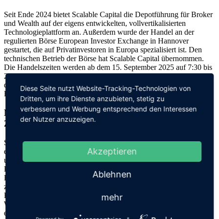
Seit Ende 2024 bietet Scalable Capital die Depotführung für Broker
und Wealth auf der eigens entwickelten, vollvertikalisierten
Technologieplattform an. Außerdem wurde der Handel an der
regulierten Börse European Investor Exchange in Hannover
gestartet, die auf Privatinvestoren in Europa spezialisiert ist. Den
technischen Betrieb der Börse hat Scalable Capital übernommen.
Die Handelszeiten werden ab dem 15. September 2025 auf 7:30 bis
22:00 Uhr ausgeweitet. Neben der European Investor Exchange ist
der Handel über gettex (Börse München) und Xetra (Deutsche
Diese Seite nutzt Website-Tracking-Technologien von
Börse) möglich.
Dritten, um ihre Dienste anzubieten, stetig zu
verbessern und Werbung entsprechend den Interessen
Neue Funktionen und Angebote für einen einfachen
der Nutzer anzuzeigen.
Zugang zur Geldanlage
Seit 2015 ermöglicht Scalable Capital Privatanlegern Zugang zu
Akzeptieren
einer einfachen und kostengünstigen
Geldanlage
. Mit dem
umfassenden Angebot an Zinsen, ETFs, Aktien, Fonds, Anleihen,
Kryptowährungen, Derivaten und Private Equity sind die
Ablehnen
Bedürfnisse aller Anleger abgedeckt – vom Sparer und Investor,
zum aktiven Trader bis hin zu vermögenden Privatkunden. Im
Broker nehmen Kunden die Geldanlage selbst in die Hand. Mit
mehr
Wealth übernimmt Scalable Capital die Vermögensverwaltung mit
einem kostengünstigen Rundumservice.