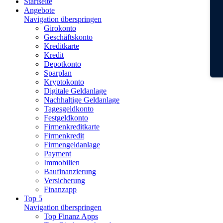
Startseite
Angebote
Navigation überspringen
Girokonto
Geschäftskonto
Kreditkarte
Kredit
Depotkonto
Sparplan
Kryptokonto
Digitale Geldanlage
Nachhaltige Geldanlage
Tagesgeldkonto
Festgeldkonto
Firmenkreditkarte
Firmenkredit
Firmengeldanlage
Payment
Immobilien
Baufinanzierung
Versicherung
Finanzapp
Top 5
Navigation überspringen
Top Finanz Apps