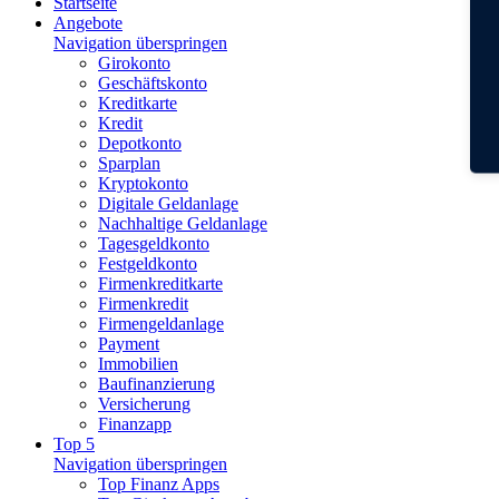
Startseite
Angebote
Navigation überspringen
Girokonto
Geschäftskonto
Kreditkarte
Kredit
Depotkonto
Sparplan
Kryptokonto
Digitale Geldanlage
Nachhaltige Geldanlage
Tagesgeldkonto
Festgeldkonto
Firmenkreditkarte
Firmenkredit
Firmengeldanlage
Payment
Immobilien
Baufinanzierung
Versicherung
Finanzapp
Top 5
Navigation überspringen
Top Finanz Apps