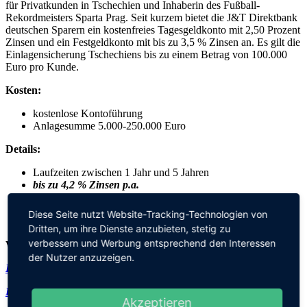
für Privatkunden in Tschechien und Inhaberin des Fußball-
Rekordmeisters Sparta Prag. Seit kurzem bietet die J&T Direktbank
deutschen Sparern ein kostenfreies Tagesgeldkonto mit 2,50 Prozent
Zinsen und ein Festgeldkonto mit bis zu 3,5 % Zinsen an. Es gilt die
Einlagensicherung Tschechiens bis zu einem Betrag von 100.000
Euro pro Kunde.
Kosten:
kostenlose Kontoführung
Anlagesumme 5.000-250.000 Euro
Details:
Laufzeiten zwischen 1 Jahr und 5 Jahren
bis zu 4,2 % Zinsen p.a.
Zinsen werden jährlich ausgezahlt
deutscher Kundenservice
Diese Seite nutzt Website-Tracking-Technologien von
100.000 Euro Einlagensicherung
Dritten, um ihre Dienste anzubieten, stetig zu
verbessern und Werbung entsprechend den Interessen
Weitere Informationen:
der Nutzer anzuzeigen.
Hier erhalten Sie weitere Informationen zum Anbieter
Direkt zum Anbieter*
Akzeptieren