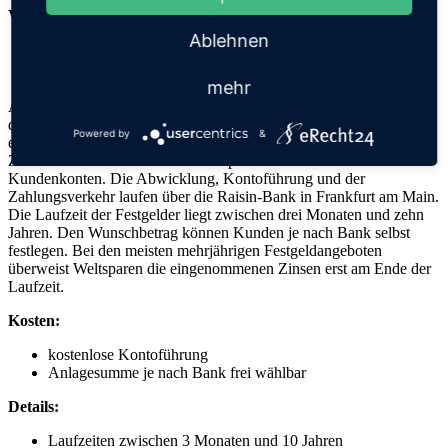
Weltsparen
Ablehnen
Quelle: Weltsparen
mehr
Auf der Zinsplattform Weltsparen können Kunden mit einem
deutschen Weltspar-Konto Festgeldkonten bei Banken im
Powered by
&
europäischen Ausland eröffnen. Diese bieten häufig attraktivere
Zinsen als deutsche Institute. Weltsparen verwaltet selbst keine
Kundenkonten. Die Abwicklung, Kontoführung und der
Zahlungsverkehr laufen über die Raisin-Bank in Frankfurt am Main.
Die Laufzeit der Festgelder liegt zwischen drei Monaten und zehn
Jahren. Den Wunschbetrag können Kunden je nach Bank selbst
festlegen. Bei den meisten mehrjährigen Festgeldangeboten
überweist Weltsparen die eingenommenen Zinsen erst am Ende der
Laufzeit.
Kosten:
kostenlose Kontoführung
Anlagesumme je nach Bank frei wählbar
Details:
Laufzeiten zwischen 3 Monaten und 10 Jahren