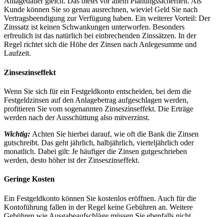
Anlagedauer gleich. Das bietet vor allem Planungssicherheit. Als
Kunde können Sie so genau ausrechnen, wieviel Geld Sie nach
Vertragsbeendigung zur Verfügung haben. Ein weiterer Vorteil: Der
Zinssatz ist keinen Schwankungen unterworfen. Besonders
erfreulich ist das natürlich bei einbrechenden Zinssätzen. In der
Regel richtet sich die Höhe der Zinsen nach Anlegesumme und
Laufzeit.
Zinseszinseffekt
Wenn Sie sich für ein Festgeldkonto entscheiden, bei dem die
Festgeldzinsen auf den Anlagebetrag aufgeschlagen werden,
profitieren Sie vom sogenannten Zinseszinseffekt. Die Erträge
werden nach der Ausschüttung also mitverzinst.
Wichtig:
Achten Sie hierbei darauf, wie oft die Bank die Zinsen
gutschreibt. Das geht jährlich, halbjährlich, vierteljährlich oder
monatlich. Dabei gilt: Je häufiger die Zinsen gutgeschrieben
werden, desto höher ist der Zinseszinseffekt.
Geringe Kosten
Ein Festgeldkonto können Sie kostenlos eröffnen. Auch für die
Kontoführung fallen in der Regel keine Gebühren an. Weitere
Gebühren wie Ausgabeaufschläge müssen Sie ebenfalls nicht