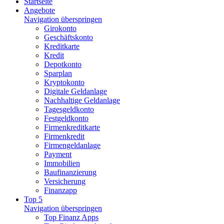
Startseite
Angebote
Navigation überspringen
Girokonto
Geschäftskonto
Kreditkarte
Kredit
Depotkonto
Sparplan
Kryptokonto
Digitale Geldanlage
Nachhaltige Geldanlage
Tagesgeldkonto
Festgeldkonto
Firmenkreditkarte
Firmenkredit
Firmengeldanlage
Payment
Immobilien
Baufinanzierung
Versicherung
Finanzapp
Top 5
Navigation überspringen
Top Finanz Apps