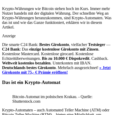
Krypto-Währungen wie Bitcoin stehen hoch im Kurs. Immer mehr
Nutzer handeln mit der digitalen Währung. Der schnellste Weg an
Krypto-Währungen heranzukommen, sind Krypto-Automaten. Was
das ist und wie das Ganze funktioniert, erklären wir in diesem
Artikel.
Anzeige
Die smarte C24 Bank:
Bestes Girokonto
, vielfacher
Testsieger
—
C24 Bank
: Das
einzige kostenlose Girokonto mit Zinsen
.
Kostenlose Mastercard. Kostenlose girocard. Kostenlose
Echtzeitüberweisungen.
Bis zu 10.000 €
Dispokredit
. Cashback.
Weltweit kostenlos bezahlen
. Unterkonten mit IBAN.
Deutschlands bestes Girokonto
. Mehrfach ausgezeichnet!
» Jetzt
Girokonto mit 75,- € Prämie eröffnen!
Das ist ein Krypto-Automat
Bitcoin-Automat im polnischen Krakau. - Quelle:
Shutterstock.com
Krypto-Automaten – auch Automated Teller Machine (ATM) oder
Bitcoin Teller Machine (BTM) – bieten eine Möglichkeit, um