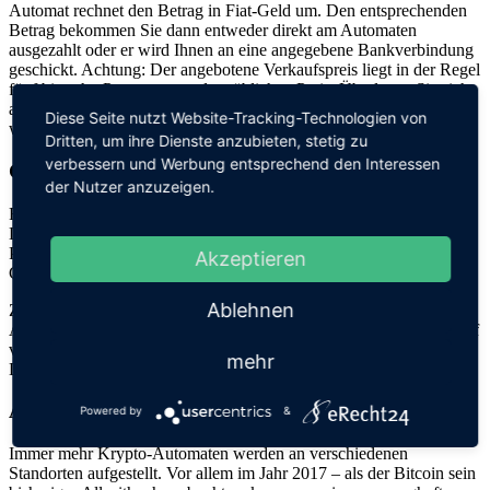
Automat rechnet den Betrag in Fiat-Geld um. Den entsprechenden
Betrag bekommen Sie dann entweder direkt am Automaten
ausgezahlt oder er wird Ihnen an eine angegebene Bankverbindung
geschickt. Achtung: Der angebotene Verkaufspreis liegt in der Regel
fünf bis zehn Prozent unter dem üblichen Preis. Überlegen Sie sich
also gut, ob Sie die Bitcoins wirklich an einem Krypto-Automaten
Diese Seite nutzt Website-Tracking-Technologien von
wieder verkaufen wollen.
Dritten, um ihre Dienste anzubieten, stetig zu
verbessern und Werbung entsprechend den Interessen
Gebühren für Bitcoin-Transaktionen
der Nutzer anzuzeigen.
Für Bitcoin-Transaktionen am Automaten werden Gebühren fällig.
Diese sind in der Regel deutlich höher als bei einer Online-Trading-
Plattform. Der Grund: Jeder Automaten-Betreiber kann seine
Akzeptieren
Gebühren individuell festlegen.
Ablehnen
Zusätzlich entstehen Kosten für das Netzwerk, das für die
Abwicklung der Transaktionen zuständig ist. Ein Kauf oder Verkauf
von Bitcoins muss vom Netzwerk immer erst bestätigt werden.
mehr
Dafür sind Miner zuständig, die die Netzwerk-Gebühren kassieren.
Anzahl der Automaten weltweit steigt weiter an
Powered by
&
Immer mehr Krypto-Automaten werden an verschiedenen
Standorten aufgestellt. Vor allem im Jahr 2017 – als der Bitcoin sein