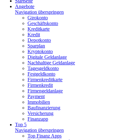
Startseite
Angebote
Navigation überspringen
Girokonto
Geschäftskonto
Kreditkarte
Kredit
Depotkonto
Sparplan
Kryptokonto
Digitale Geldanlage
Nachhaltige Geldanlage
Tagesgeldkonto
Festgeldkonto
Firmenkreditkarte
Firmenkredit
Firmengeldanlage
Payment
Immobilien
Baufinanzierung
Versicherung
Finanzapp
Top 5
Navigation überspringen
Top Finanz Apps