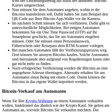
wird der Einzahlungsbetrag auf Basis des aktuellen Bitcoin-
Kurses umgerechnet.
Nun müssen Sie dem Automaten angeben, wohin er die
Bitcoins transferieren soll. Dafür halten Sie zum Beispiel den
QR-Code aus Ihrer Bitcoin-App-Wallet vor die Kamera.
Im nächsten Schritt müssen Sie sich verifizieren. Dafür gibt es
unterschiedliche Möglichkeiten. Bei einigen Automaten
bekommen Sie ein One Time Password (OTP) auf Ihr
Smartphone geschickt, das Sie am Automaten eingeben
müssen. Oder Sie müssen einen Personalausweis,
Führerschein oder Reisepass dem BTM-Scanner vorlegen.
Bei manchen Automaten fällt der Verifizierungsprozess weg.
Dort können Sie anonym Bitcoins kaufen. Solche Automaten
sind hierzulande aber aufgrund von Regulierungen kaum oder
gar nicht mehr zu finden.
Nach erfolgreicher Verifizierung werden die Bitcoins an eine
angegebene Adresse übertragen. Alternativ erhalten Sie am
Automaten einen Beleg mit einem Code. Damit können die
Bitcoins in das eigene Wallet importiert werden.
Bitcoin-Verkauf am Automaten
Wenn Sie Ihre
Krypto-Währung
an einem Automaten verkaufen
wollen, funktioniert das ähnlich wie der Krypto-Kauf. Sie geben am
Automaten an, wieviele Bitcoins Sie verkaufen möchten. Der