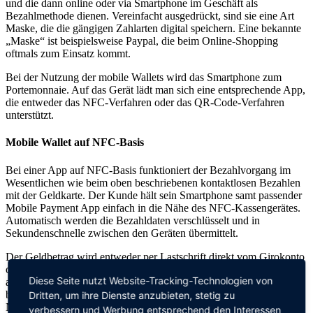
und die dann online oder via Smartphone im Geschäft als
Bezahlmethode dienen. Vereinfacht ausgedrückt, sind sie eine Art
Maske, die die gängigen Zahlarten digital speichern. Eine bekannte
„Maske“ ist beispielsweise Paypal, die beim Online-Shopping
oftmals zum Einsatz kommt.
Bei der Nutzung der mobile Wallets wird das Smartphone zum
Portemonnaie. Auf das Gerät lädt man sich eine entsprechende App,
die entweder das NFC-Verfahren oder das QR-Code-Verfahren
unterstützt.
Mobile Wallet auf NFC-Basis
Bei einer App auf NFC-Basis funktioniert der Bezahlvorgang im
Wesentlichen wie beim oben beschriebenen kontaktlosen Bezahlen
mit der Geldkarte. Der Kunde hält sein Smartphone samt passender
Mobile Payment App einfach in die Nähe des NFC-Kassengerätes.
Automatisch werden die Bezahldaten verschlüsselt und in
Sekundenschnelle zwischen den Geräten übermittelt.
Der Geldbetrag wird entweder per Lastschrift direkt vom Girokonto
oder einem aufladbaren Guthaben-Konto innerhalb der App
Diese Seite nutzt Website-Tracking-Technologien von
abgebucht. Voraussetzung dafür sind zwei NFC-fähige Geräte wie
beispielsweise ein NFC-fähiges Kassenterminal (erkennbar am
Dritten, um ihre Dienste anzubieten, stetig zu
NFC-Logo) sowie ein NFC-fähiges Smartphone.
verbessern und Werbung entsprechend den Interessen