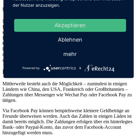
der Nutzer anzuzeigen.
Mobile Wallet auf QR-Code-Basis
Neben NFC kann man auch mit einem QR-Code mobil bezahlen.
Akzeptieren
Dafür benötigt man eine App, die dieses Bezahlverfahren
unterstützt. Dabei wird ein Strichcode erstellt, den man dann an der
Kasse über ein entsprechendes Kassengerät einscannt. Über den
Ablehnen
QR-Code entschlüsselt der Kassenautomat die in der App
hinterlegten Zahlungsdaten. Das können beispielsweise Kontodaten
mehr
oder die Daten des PayPal-Kontos sein. Dort wird der Geldbetrag
auch abgebucht.
Powered by
&
Bezahlen per Messenger
Mittlerweile besteht auch die Möglichkeit – zumindest in einigen
Ländern wie China, den USA, Frankreich oder Großbritannien –
Zahlungen über Messenger wie Wechat Pay oder Facebook Pay zu
tätigen.
Via Facebook Pay können beispielsweise kleinere Geldbeträge an
Freunde überweisen werden. Auch das Zahlen in einigen Läden ist
damit bereits möglich. Die Zahlungen erfolgen über ein hinterlegtes
Bank- oder Paypal-Konto, das zuvor dem Facebook-Account
hinzugefügt werden muss.