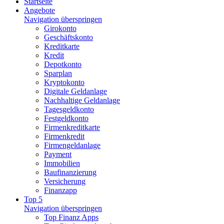
Startseite
Angebote
Navigation überspringen
Girokonto
Geschäftskonto
Kreditkarte
Kredit
Depotkonto
Sparplan
Kryptokonto
Digitale Geldanlage
Nachhaltige Geldanlage
Tagesgeldkonto
Festgeldkonto
Firmenkreditkarte
Firmenkredit
Firmengeldanlage
Payment
Immobilien
Baufinanzierung
Versicherung
Finanzapp
Top 5
Navigation überspringen
Top Finanz Apps