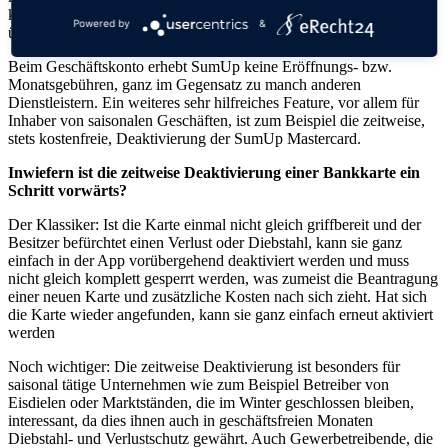
können sie viel schneller und effizienter arbeiten und sehr schnell
Powered by
&
über ihr Geld verfügen.
Beim Geschäftskonto erhebt SumUp keine Eröffnungs- bzw.
Monatsgebühren, ganz im Gegensatz zu manch anderen
Dienstleistern. Ein weiteres sehr hilfreiches Feature, vor allem für
Inhaber von saisonalen Geschäften, ist zum Beispiel die zeitweise,
stets kostenfreie, Deaktivierung der SumUp Mastercard.
Inwiefern ist die zeitweise Deaktivierung einer Bankkarte ein
Schritt vorwärts?
Der Klassiker: Ist die Karte einmal nicht gleich griffbereit und der
Besitzer befürchtet einen Verlust oder Diebstahl, kann sie ganz
einfach in der App vorübergehend deaktiviert werden und muss
nicht gleich komplett gesperrt werden, was zumeist die Beantragung
einer neuen Karte und zusätzliche Kosten nach sich zieht. Hat sich
die Karte wieder angefunden, kann sie ganz einfach erneut aktiviert
werden
Noch wichtiger: Die zeitweise Deaktivierung ist besonders für
saisonal tätige Unternehmen wie zum Beispiel Betreiber von
Eisdielen oder Marktständen, die im Winter geschlossen bleiben,
interessant, da dies ihnen auch in geschäftsfreien Monaten
Diebstahl- und Verlustschutz gewährt. Auch Gewerbetreibende, die