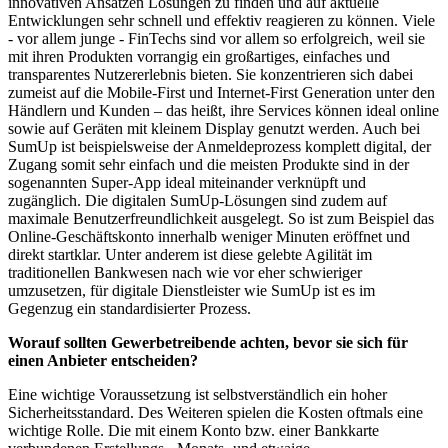
innovativen Ansätzen Lösungen zu finden und auf aktuelle
Entwicklungen sehr schnell und effektiv reagieren zu können. Viele
- vor allem junge - FinTechs sind vor allem so erfolgreich, weil sie
mit ihren Produkten vorrangig ein großartiges, einfaches und
transparentes Nutzererlebnis bieten. Sie konzentrieren sich dabei
zumeist auf die Mobile-First und Internet-First Generation unter den
Händlern und Kunden – das heißt, ihre Services können ideal online
sowie auf Geräten mit kleinem Display genutzt werden. Auch bei
SumUp ist beispielsweise der Anmeldeprozess komplett digital, der
Zugang somit sehr einfach und die meisten Produkte sind in der
sogenannten Super-App ideal miteinander verknüpft und
zugänglich. Die digitalen SumUp-Lösungen sind zudem auf
maximale Benutzerfreundlichkeit ausgelegt. So ist zum Beispiel das
Online-Geschäftskonto innerhalb weniger Minuten eröffnet und
direkt startklar. Unter anderem ist diese gelebte Agilität im
traditionellen Bankwesen nach wie vor eher schwieriger
umzusetzen, für digitale Dienstleister wie SumUp ist es im
Gegenzug ein standardisierter Prozess.
Worauf sollten Gewerbetreibende achten, bevor sie sich für
einen Anbieter entscheiden?
Eine wichtige Voraussetzung ist selbstverständlich ein hoher
Sicherheitsstandard. Des Weiteren spielen die Kosten oftmals eine
wichtige Rolle. Die mit einem Konto bzw. einer Bankkarte