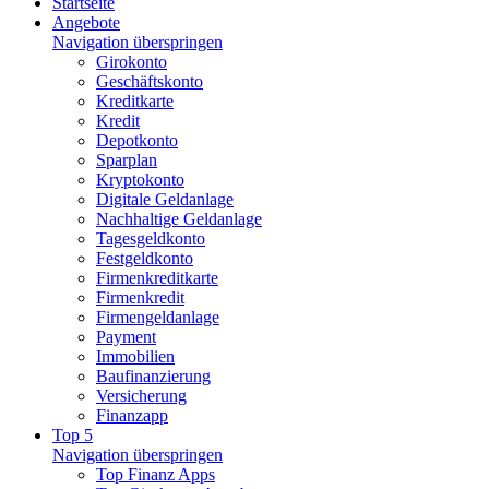
Startseite
Angebote
Navigation überspringen
Girokonto
Geschäftskonto
Kreditkarte
Kredit
Depotkonto
Sparplan
Kryptokonto
Digitale Geldanlage
Nachhaltige Geldanlage
Tagesgeldkonto
Festgeldkonto
Firmenkreditkarte
Firmenkredit
Firmengeldanlage
Payment
Immobilien
Baufinanzierung
Versicherung
Finanzapp
Top 5
Navigation überspringen
Top Finanz Apps