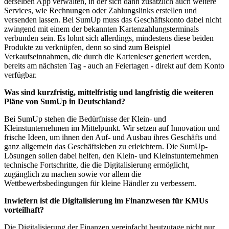
derselben App verwalten, in der sich dann zusätzlich auch weitere
Services, wie Rechnungen oder Zahlungslinks erstellen und
versenden lassen. Bei SumUp muss das Geschäftskonto dabei nicht
zwingend mit einem der bekannten Kartenzahlungsterminals
verbunden sein. Es lohnt sich allerdings, mindestens diese beiden
Produkte zu verknüpfen, denn so sind zum Beispiel
Verkaufseinnahmen, die durch die Kartenleser generiert werden,
bereits am nächsten Tag - auch an Feiertagen - direkt auf dem Konto
verfügbar.
Was sind kurzfristig, mittelfristig und langfristig die weiteren
Pläne von SumUp in Deutschland?
Bei SumUp stehen die Bedürfnisse der Klein- und
Kleinstunternehmen im Mittelpunkt. Wir setzen auf Innovation und
frische Ideen, um ihnen den Auf- und Ausbau ihres Geschäfts und
ganz allgemein das Geschäftsleben zu erleichtern. Die SumUp-
Lösungen sollen dabei helfen, den Klein- und Kleinstunternehmen
technische Fortschritte, die die Digitalisierung ermöglicht,
zugänglich zu machen sowie vor allem die
Wettbewerbsbedingungen für kleine Händler zu verbessern.
Inwiefern ist die Digitalisierung im Finanzwesen für KMUs
vorteilhaft?
Die Digitalisierung der Finanzen vereinfacht heutzutage nicht nur