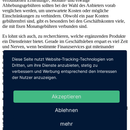
verbundenen Erstellungs-, Monats- und etwaige
Abhebungsgebühren sollten bei der Wahl des Anbieters vorab
verglichen werden, um unerwartete Kosten oder mögliche
Einschränkungen zu verhindern. Obwohl ein paar Konten
gebührenfrei sind, gibt es besonders bei den Geschäftskonten viele,
die mit fixen Monatsgebühren verbunden sind.
Es lohnt sich auch, zu recherchieren, welche ergänzenden Produkte
ein Dienstleister bietet. Gerade im Geschäftsleben erspart es viel Zeit
und Nerven, wenn bestimmte Finanzservices gut miteinander
verknüpft sind. Dank der Digitalisierung und dem
Innovationspotential der FinTechs gibt es verschiedene Angebote,
Diese Seite nutzt Website-Tracking-Technologien von
die die Arbeit der Gewerbetreibenden vereinfachen. Das beginnt bei
Dritten, um ihre Dienste anzubieten, stetig zu
der Erstellung und dem Versenden von integrierten Zahlungslinks
verbessern und Werbung entsprechend den Interessen
und endet beim einfachen und unkomplizierten Aufsetzen und
der Nutzer anzuzeigen.
Nachverfolgen von Rechnungen - alles idealerweise in ein und
derselben App.
Was unterscheidet das
Geschäftskonto von SumUp
von denen
Akzeptieren
anderer Anbieter?
Der 360°-Ansatz bei SumUp bietet sicherlich einen enormen Vorteil
Ablehnen
für den Händler. Das heißt, dass Gewerbetreibende, die sich für
unsere Produkte entscheiden, das Geschäftskonto mit verschiedenen
mehr
Services verknüpfen und zusammen in derselben App verwalten
können – unter anderem auch die Kartenterminals. Auf diese Weise