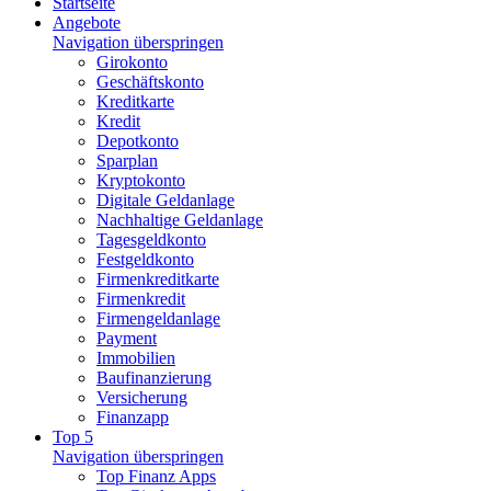
Startseite
Angebote
Navigation überspringen
Girokonto
Geschäftskonto
Kreditkarte
Kredit
Depotkonto
Sparplan
Kryptokonto
Digitale Geldanlage
Nachhaltige Geldanlage
Tagesgeldkonto
Festgeldkonto
Firmenkreditkarte
Firmenkredit
Firmengeldanlage
Payment
Immobilien
Baufinanzierung
Versicherung
Finanzapp
Top 5
Navigation überspringen
Top Finanz Apps