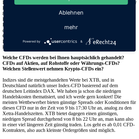
Deshalb mein Tipp zum Schluss: Machen Sie es so wie viele unserer
Kunden, teilen Sie Ihre Anlagen auf. Vielleicht setzen Sie 60 oder
Ablehnen
80 Prozent Ihres Kapitals auf Aktien und ETF mit geringeren
Risiken und 20 oder 40 Prozent – je nach Alter, Erfahrung und
Risikoappetit ganz unterschiedlich – auf größere Risiken. Streuung
mehr
der Anlagen – eine weitere goldene Regel für die Börse! Und was
CFDs betrifft, so haben wir auch hier ein umfangreiches
Bildungsangebot auf unserer Seite, und die “Trockenübungen”
Powered by
&
können Sie dann auch über ein Demokonto bei XTB machen.
Welche CFDs werden bei Ihnen hauptsächlich gehandelt?
CFDs auf Aktien, auf Rohstoffe oder Währungs-CFDs?
Welchen Stellenwert nehmen Krypto-CFDs ein?
Indizes sind die meistgehandelten Werte bei XTB, und in
Deutschland natürlich unser Index-CFD basierend auf dem
deutschen Leitindex DAX. Wir haben ja schon die niedrigen
Handelskosten thematisiert, und ich werde gern konkret! Die
meisten Wettbewerber bieten günstige Spreads oder Konditionen für
diesen CFD nur in der Zeit von 9 bis 17:30 Uhr an, analog zu den
Xetra-Handelszeiten. XTB bietet dagegen einen günstigen,
niedrigen Spread durchgehend von 8 bis 22 Uhr an, man kann also
in einer viel längeren Zeit günstig traden. Los geht es ab 0,01 CFD-
Kontrakten, also auch kleinste Ordergrößen sind möglich.