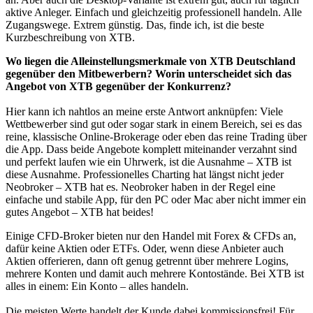
aktive Anleger. Einfach und gleichzeitig professionell handeln. Alle
Zugangswege. Extrem günstig. Das, finde ich, ist die beste
Kurzbeschreibung von XTB.
Wo liegen die Alleinstellungsmerkmale von XTB Deutschland
gegenüber den Mitbewerbern? Worin unterscheidet sich das
Angebot von XTB gegenüber der Konkurrenz?
Hier kann ich nahtlos an meine erste Antwort anknüpfen: Viele
Wettbewerber sind gut oder sogar stark in einem Bereich, sei es das
reine, klassische Online-Brokerage oder eben das reine Trading über
die App. Dass beide Angebote komplett miteinander verzahnt sind
und perfekt laufen wie ein Uhrwerk, ist die Ausnahme – XTB ist
diese Ausnahme. Professionelles Charting hat längst nicht jeder
Neobroker – XTB hat es. Neobroker haben in der Regel eine
einfache und stabile App, für den PC oder Mac aber nicht immer ein
gutes Angebot – XTB hat beides!
Einige CFD-Broker bieten nur den Handel mit Forex & CFDs an,
dafür keine Aktien oder ETFs. Oder, wenn diese Anbieter auch
Aktien offerieren, dann oft genug getrennt über mehrere Logins,
mehrere Konten und damit auch mehrere Kontostände. Bei XTB ist
alles in einem: Ein Konto – alles handeln.
Die meisten Werte handelt der Kunde dabei kommissionsfrei! Für