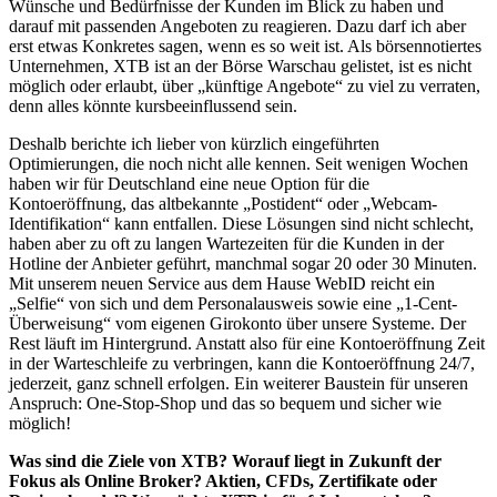
Wünsche und Bedürfnisse der Kunden im Blick zu haben und
darauf mit passenden Angeboten zu reagieren. Dazu darf ich aber
erst etwas Konkretes sagen, wenn es so weit ist. Als börsennotiertes
Unternehmen, XTB ist an der Börse Warschau gelistet, ist es nicht
möglich oder erlaubt, über „künftige Angebote“ zu viel zu verraten,
denn alles könnte kursbeeinflussend sein.
Deshalb berichte ich lieber von kürzlich eingeführten
Optimierungen, die noch nicht alle kennen. Seit wenigen Wochen
haben wir für Deutschland eine neue Option für die
Kontoeröffnung, das altbekannte „Postident“ oder „Webcam-
Identifikation“ kann entfallen. Diese Lösungen sind nicht schlecht,
haben aber zu oft zu langen Wartezeiten für die Kunden in der
Hotline der Anbieter geführt, manchmal sogar 20 oder 30 Minuten.
Mit unserem neuen Service aus dem Hause WebID reicht ein
„Selfie“ von sich und dem Personalausweis sowie eine „1-Cent-
Überweisung“ vom eigenen Girokonto über unsere Systeme. Der
Rest läuft im Hintergrund. Anstatt also für eine Kontoeröffnung Zeit
in der Warteschleife zu verbringen, kann die Kontoeröffnung 24/7,
jederzeit, ganz schnell erfolgen. Ein weiterer Baustein für unseren
Anspruch: One-Stop-Shop und das so bequem und sicher wie
möglich!
Was sind die Ziele von XTB? Worauf liegt in Zukunft der
Fokus als Online Broker? Aktien, CFDs, Zertifikate oder