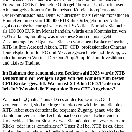
Forex und CFDs fallen keine Ordergebühren an. Und auch unser
Aktienangebot kommt für die meisten Kunden komplett ohne
Orderkommission aus. Denn wir streichen bis zu einem monatlichen
Handelsvolumen von 100.000 EUR die Ordergebühr bei Aktien,
egal ob deutsche, europäische oder US-Aktien. Nur falls Sie mehr
als 100.000 EUR im Monat handeln, würde eine Kommission von
0,2% anfallen, für alles, was über diese Summe hinausgeht.
Zusammengefasst: Egal, was Sie sich von einem Broker wünschen,
XTB ist Ihre Adresse! Aktien, ETF, CFD, professionelles Charting,
Handelsplattform für PC und Mac, ausgezeichnete mobile App, …
oder in unseren Worten: Der One-Stop-Shop für Ihre Investitionen
und aktives Trading.
Im Rahmen der renommierten Brokerwahl 2023 wurde XTB
Deutschland vor wenigen Tagen von den Kunden zum besten
CFD-Broker gewählt. Warum ist XTB bei CFD-Tradern so
beliebt? Was sind die Pluspunkte Ihres CFD-Angebotes?
Was macht „Qualität“ aus? Da es an der Börse ums „Geld
verdienen“ geht, sind niedrige Orderkosten wichtig, und die bietet
XTB! Aber auch der schnelle, bequeme Zugang, genau wie die
stabile und verlässliche Technik machen einen entscheidenden
Unterschied. Finden Sie alles, was Sie möchten, mit zwei oder drei
Klicks, oder ist es komplizierter? Unser Ziel bei XTB ist es, diese
Einfachheit zu liefern. Schnelle Einzahlung, auch via PayPal oder