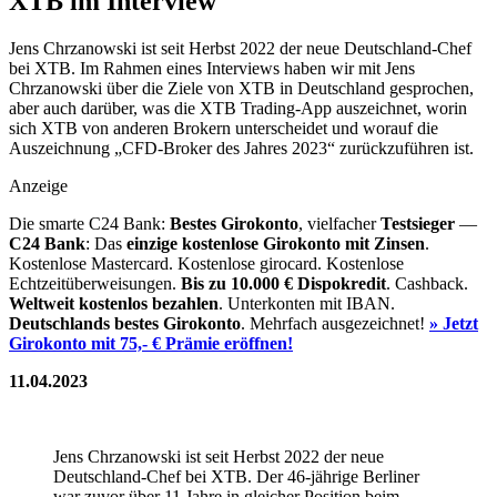
XTB im Interview
Jens Chrzanowski ist seit Herbst 2022 der neue Deutschland-Chef
bei XTB. Im Rahmen eines Interviews haben wir mit Jens
Chrzanowski über die Ziele von XTB in Deutschland gesprochen,
aber auch darüber, was die XTB Trading-App auszeichnet, worin
sich XTB von anderen Brokern unterscheidet und worauf die
Auszeichnung „CFD-Broker des Jahres 2023“ zurückzuführen ist.
Anzeige
Die smarte C24 Bank:
Bestes Girokonto
, vielfacher
Testsieger
—
C24 Bank
: Das
einzige kostenlose Girokonto mit Zinsen
.
Kostenlose Mastercard. Kostenlose girocard. Kostenlose
Echtzeitüberweisungen.
Bis zu 10.000 €
Dispokredit
. Cashback.
Weltweit kostenlos bezahlen
. Unterkonten mit IBAN.
Deutschlands bestes Girokonto
. Mehrfach ausgezeichnet!
» Jetzt
Girokonto mit 75,- € Prämie eröffnen!
11.04.2023
Jens Chrzanowski ist seit Herbst 2022 der neue
Deutschland-Chef bei XTB. Der 46-jährige Berliner
war zuvor über 11 Jahre in gleicher Position beim