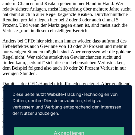
ändern: Chancen und Risiken gehen immer Hand in Hand. Wer
relativ sichere Anlagen, meist längerfristig über mehrere Jahre sucht,
hat damit auch in aller Regel begrenzte Risiken. Durchschnittliche
Renditen pro Jahr liegen hier bei 2 oder 3 oder auch einmal 5
Prozent. Und wenn der Markt gegen einen ist, sind meist auch die
Verluste „nur“ in diesem einstelligen Bereich.
Anders bei CFD: hier sieht man immer wieder, dass aufgrund des
Hebeleffektes auch Gewinne von 10 oder 20 Prozent und mehr in
nur wenigen Stunden möglich sind. Aber vergessen wir die goldene
Regel nicht! Wer solche attraktiven Gewinnchancen sucht und
finden kann, „erkauft“ sich diese mit ebensolchen Verlustrisiken,
dem Beispiel folgend also auch 10 oder 20 Prozent Verlust in nur
wenigen Stunden.
Damit ist der CFD-Handel nicht für jeden geeignet. Aber genügend
Trader kennen diese Chancen und Risiken und möchten diese
Diese Seite nutzt Website-Tracking-Technologien von
bewusst eingehen. Denn ohne eine gewisse Risikoakzeptanz sind
höhere Renditen nicht möglich.
Dritten, um ihre Dienste anzubieten, stetig zu
verbessern und Werbung entsprechend den Interessen
Simpel formuliert: 2 Prozent pro Jahr – oder 20 Prozent in zwei
der Nutzer anzuzeigen.
Tagen, was ist Ihnen lieber? Die Antwort kennen wir alle! Aber
diese beispielhaften 20 Prozent können eben Gewinn oder Verlust
sein, wenn es um CFD geht.
Akzeptieren