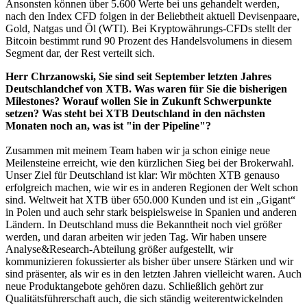
Ansonsten können über 5.600 Werte bei uns gehandelt werden,
nach den Index CFD folgen in der Beliebtheit aktuell Devisenpaare,
Gold, Natgas und Öl (WTI). Bei Kryptowährungs-CFDs stellt der
Bitcoin bestimmt rund 90 Prozent des Handelsvolumens in diesem
Segment dar, der Rest verteilt sich.
Herr Chrzanowski, Sie sind seit September letzten Jahres
Deutschlandchef von XTB. Was waren für Sie die bisherigen
Milestones? Worauf wollen Sie in Zukunft Schwerpunkte
setzen? Was steht bei XTB Deutschland in den nächsten
Monaten noch an, was ist "in der Pipeline"?
Zusammen mit meinem Team haben wir ja schon einige neue
Meilensteine erreicht, wie den kürzlichen Sieg bei der Brokerwahl.
Unser Ziel für Deutschland ist klar: Wir möchten XTB genauso
erfolgreich machen, wie wir es in anderen Regionen der Welt schon
sind. Weltweit hat XTB über 650.000 Kunden und ist ein „Gigant“
in Polen und auch sehr stark beispielsweise in Spanien und anderen
Ländern. In Deutschland muss die Bekanntheit noch viel größer
werden, und daran arbeiten wir jeden Tag. Wir haben unsere
Analyse&Research-Abteilung größer aufgestellt, wir
kommunizieren fokussierter als bisher über unsere Stärken und wir
sind präsenter, als wir es in den letzten Jahren vielleicht waren. Auch
neue Produktangebote gehören dazu. Schließlich gehört zur
Qualitätsführerschaft auch, die sich ständig weiterentwickelnden