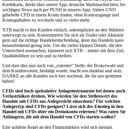
Kreditkarte, direkt über unsere App; deutsche Marktnachrichten, bei
wichtigen News auch per PUSH in unserer App; Aktien UND
gehebelte CFD in einem Konto traden, ohne Kontozugänge und
Kontoguthaben zu wechseln und so vieles mehr.
XTB macht es den Kunden einfach, unkompliziert an den Märkten
unterwegs zu sein. Konzentrieren Sie sich als Trader oder Aktionär
gern auf die richtige Handelsentscheidung, denn das Handeln kann
herausfordernd genug sein. Um die vielen kleinen Details, die den
Unterschied ausmachen, kümmert sich XTB – immer mit dem Ziel,
Qualitätsführer zu sein und zu bleiben.
Und dass dies nun auch von „externer“ Stelle, der Brokerwahl und
dem Kundenvotum, bestätigt wurde, macht uns dankbar und stolz.
DANKE an alle Kunden auch hier nochmal, die für uns gestimmt
haben!
CFDs sind hoch spekulative Anlageinstrumente bei denen auch
Verlustrisiken drohen. Wie würden Sie den Stellenwert des
Handels mit CFDs aus Anlegersicht einordnen? Für welchen
Anlegertyp sind CFDs geeignet? Lässt sich der Einstieg in den
Handel mit CFDs über ein Demokonto erlernen? Was raten Sie
Anfängern, die mit dem Handel von CFDs starten wollen?
Eine goldene Regel an den Finanzmärkten wird sich niemals