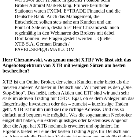
Broker Admiral Markets tätig. Frühere berufliche
Stationen waren FXCM, E*TRADE Financial und die
Deutsche Bank. Auch das Management, die
Entscheider, sollten stets nahe am Kunden und am
Point-of-Sale sein, deshalb ist Herr Chrzanowski auch
regelmäßig in den Webinaren des Brokers mit dabei.
Dort können live Fragen gestellt werden. - Quelle:
XTB S.A. German Branch /
PAVEL.SEPI@GMAIL.COM
Herr Chrzanowski, was genau macht XTB? Wie lässt sich das
Angebotsspektrum von XTB mit wenigen Sätzen am besten
beschreiben?
XTB ist ein Online Broker, der seinen Kunden mehr bietet als die
meisten anderen Anbieter in Deutschland. Wir nennen es den „One-
Stop-Shop“. Das heißt, neben Aktien und ETF sind wir auch sehr
stark im aktiven Trading mit CFDs. Egal, ob es dem Anleger um das
längerfristige Investieren oder das – zumeist – kurzfristige Traden
geht, XTB ist für ihn (und sie) die richtige Adresse. Und das so
einfach und bequem wie möglich. Was die sogenannten Neobroker
eingeführt haben, ein extrem günstiges oder kostenloses Angebot
über die App, hat XTB nochmals erweitert und optimiert. Im
Ergebnis bieten wir eine der besten Trading Apps für Deutschland
an. Aber auch die Desktop-Variante ist extrem gut, auch für täglich