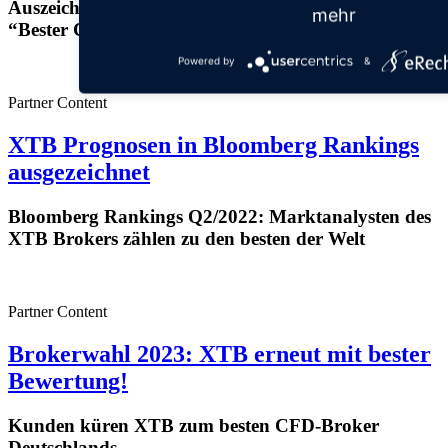
Auszeichnung für Online-Broker: XTB wird als
mehr
“Bester CFD-Broker 2023” ausgezeichnet
Powered by
&
Partner Content
XTB Prognosen in Bloomberg Rankings
ausgezeichnet
Bloomberg Rankings Q2/2022: Marktanalysten des
XTB Brokers zählen zu den besten der Welt
Partner Content
Brokerwahl 2023: XTB erneut mit bester
Bewertung!
Kunden küren XTB zum besten CFD-Broker
Deutschlands