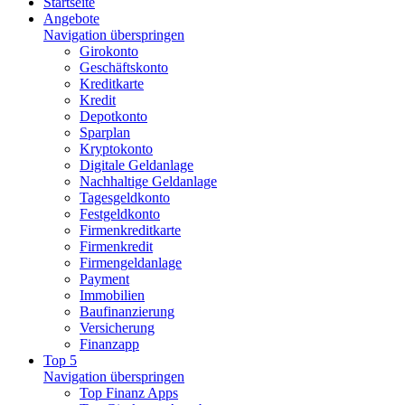
Startseite
Angebote
Navigation überspringen
Girokonto
Geschäftskonto
Kreditkarte
Kredit
Depotkonto
Sparplan
Kryptokonto
Digitale Geldanlage
Nachhaltige Geldanlage
Tagesgeldkonto
Festgeldkonto
Firmenkreditkarte
Firmenkredit
Firmengeldanlage
Payment
Immobilien
Baufinanzierung
Versicherung
Finanzapp
Top 5
Navigation überspringen
Top Finanz Apps