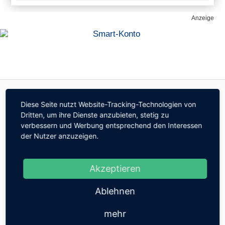
Anzeige
Diese Seite nutzt Website-Tracking-Technologien von
ÜBER UNS
Dritten, um ihre Dienste anzubieten, stetig zu
verbessern und Werbung entsprechend den Interessen
Die Redaktion von Mobilebanking.de vergleicht
der Nutzer anzuzeigen.
die neuesten Banking-Apps und die besten
Mobile-Banking-Anbieter, macht auf attraktive
und nachhaltige Geldanlage-Möglichkeiten,
Akzeptieren
besondere Trading-Deals und Finanz-Angebote
aufmerksam. Darüber hinaus berichtet das
Redaktionsteam über die neuesten Mobile-
Ablehnen
Banking-Trends, schreibt über Fintech-
Unternehmen und Innovationen im Mobile-
mehr
Trading-, Robo-Advisor- & Mobile-Payment-