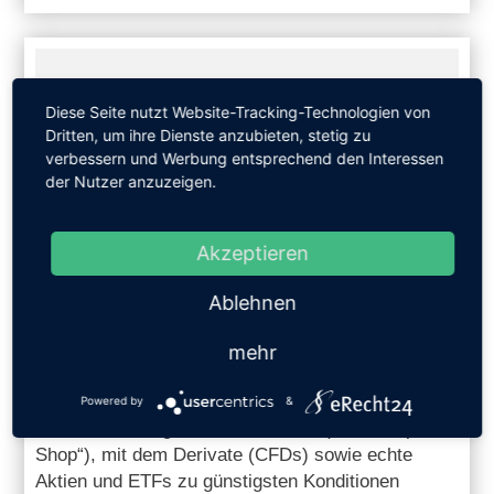
Diese Seite nutzt Website-Tracking-Technologien von
Dritten, um ihre Dienste anzubieten, stetig zu
verbessern und Werbung entsprechend den Interessen
der Nutzer anzuzeigen.
Akzeptieren
XTB: ERFAHRUNGEN, APP,
KOSTEN, GEBÜHREN - TEST,
Ablehnen
CHECK & BEWERTUNG!
mehr
XTB Demo-Konto testen – unbefristet und
kostenfrei
Powered by
&
XTB bietet Anlegern ein EIN-Konto („One-Stop-
Shop“), mit dem Derivate (CFDs) sowie echte
Aktien und ETFs zu günstigsten Konditionen