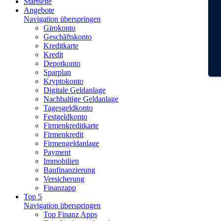
Startseite
Angebote
Navigation überspringen
Girokonto
Geschäftskonto
Kreditkarte
Kredit
Depotkonto
Sparplan
Kryptokonto
Digitale Geldanlage
Nachhaltige Geldanlage
Tagesgeldkonto
Festgeldkonto
Firmenkreditkarte
Firmenkredit
Firmengeldanlage
Payment
Immobilien
Baufinanzierung
Versicherung
Finanzapp
Top 5
Navigation überspringen
Top Finanz Apps