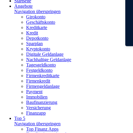
Startseite
Angebote
Navigation überspringen
Girokonto
Geschäftskonto
Kreditkarte
Kredit
Depotkonto
Sparplan
Kryptokonto
Digitale Geldanlage
Nachhaltige Geldanlage
Tagesgeldkonto
Festgeldkonto
Firmenkreditkarte
Firmenkredit
Firmengeldanlage
Payment
Immobilien
Baufinanzierung
Versicherung
Finanzapp
Top 5
Navigation überspringen
Top Finanz Apps