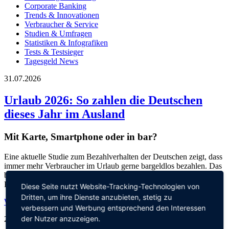
Corporate Banking
Trends & Innovationen
Verbraucher & Service
Studien & Umfragen
Statistiken & Infografiken
Tests & Testsieger
Tagesgeld News
31.07.2026
Urlaub 2026: So zahlen die Deutschen
dieses Jahr im Ausland
Mit Karte, Smartphone oder in bar?
Eine aktuelle Studie zum Bezahlverhalten der Deutschen zeigt, dass
immer mehr Verbraucher im Urlaub gerne bargeldlos bezahlen. Das
beliebteste Zahlungsmittel auf Reisen ist die Karte – insbesondere
Kreditkarten werden gerne genutzt.
Diese Seite nutzt Website-Tracking-Technologien von
Dritten, um ihre Dienste anzubieten, stetig zu
Weiterlesen
verbessern und Werbung entsprechend den Interessen
der Nutzer anzuzeigen.
29.07.2026