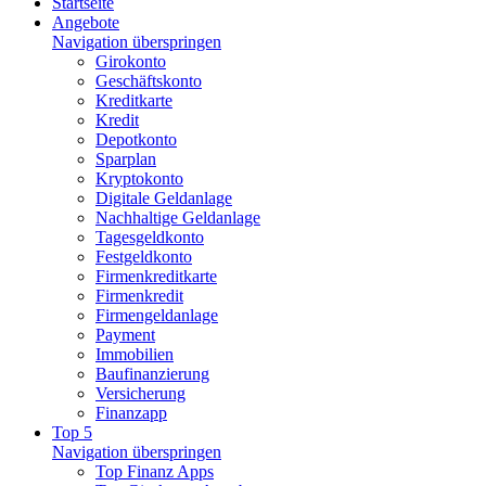
Startseite
Angebote
Navigation überspringen
Girokonto
Geschäftskonto
Kreditkarte
Kredit
Depotkonto
Sparplan
Kryptokonto
Digitale Geldanlage
Nachhaltige Geldanlage
Tagesgeldkonto
Festgeldkonto
Firmenkreditkarte
Firmenkredit
Firmengeldanlage
Payment
Immobilien
Baufinanzierung
Versicherung
Finanzapp
Top 5
Navigation überspringen
Top Finanz Apps