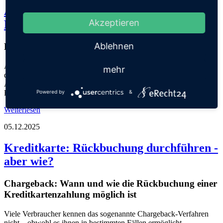
Advanzia Bank launcht digitale Sofort-
Akzeptieren
Kreditkarte
Ablehnen
Kreditkarte ohne Wartezeit nutzen
Advanzia Bank bringt die gebührenfreie Mastercard Gold als
mehr
digitale Sofortkarte auf den Markt. Der Vorteil: Nach dem Online-
Antrag steht die Karte innerhalb weniger Minuten digital bereit.
Kunden müssen somit nicht auf die physische Karte warten.
Powered by
&
Weiterlesen
05.12.2025
Kreditkarte: Rückbuchung durchführen -
aber wie?
Chargeback: Wann und wie die Rückbuchung einer
Kreditkartenzahlung möglich ist
Viele Verbraucher kennen das sogenannte Chargeback-Verfahren
nicht – obwohl es ihnen in bestimmten Fällen ermöglicht,