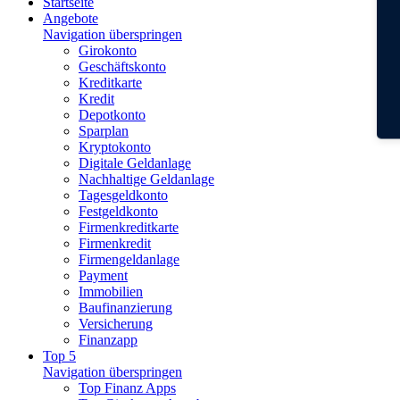
Startseite
Angebote
Navigation überspringen
Girokonto
Geschäftskonto
Kreditkarte
Kredit
Depotkonto
Sparplan
Kryptokonto
Digitale Geldanlage
Nachhaltige Geldanlage
Tagesgeldkonto
Festgeldkonto
Firmenkreditkarte
Firmenkredit
Firmengeldanlage
Payment
Immobilien
Baufinanzierung
Versicherung
Finanzapp
Top 5
Navigation überspringen
Top Finanz Apps