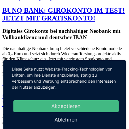
BUNQ BANK: GIROKONTO IM TEST!
JETZT MIT GRATISKONTO!
Digitales Girokonto bei nachhaltiger Neobank mit
Vollbanklizenz und deutscher IBAN
Die nachhaltige Neobank bunq bietet verschiedene Kontomodelle
ab 0,- Euro und setzt sich durch Wiederaufforstungsprojekte aktiv
für den Klimaschutz ein. Jetzt mit verzinstem Sparkonto und
Krypto-Trading in der App.
Diese Seite nutzt Website-Tracking-Technologien von
KONTO AB
0,- €
Dritten, um ihre Dienste anzubieten, stetig zu
verbessern und Werbung entsprechend den Interessen
Details
der Nutzer anzuzeigen.
C24 Banking-App & Girokonto: Kosten,
Vorteile & Nachteile | 08/2026
Akzeptieren
Jetzt C24 Girokonto eröffnen und Zinsen direkt auf
Ablehnen
dem Girokonto erhalten!