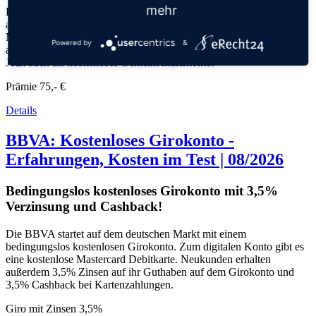
mehr
Die C24 Bank bietet ein digitales Girokonto, das per Banking-App
am Smartphone verwaltet wird. Das Basis-Konto inklusive
Mastercard Debitkarte ist bedingt kostenlos. Kunden profitieren
Powered by
&
außerdem von Cashback und erhalten Zinsen auf das Guthaben.
Jetzt auch als kostenloses Gemeinschaftskonto.
Prämie
75,- €
Details
BBVA: Kostenloses Girokonto -
Erfahrungen, Kosten im Test | 08/2026
Bedingungslos kostenloses Girokonto mit 3,5%
Verzinsung und Cashback!
Die BBVA startet auf dem deutschen Markt mit einem
bedingungslos kostenlosen Girokonto. Zum digitalen Konto gibt es
eine kostenlose Mastercard Debitkarte. Neukunden erhalten
außerdem 3,5% Zinsen auf ihr Guthaben auf dem Girokonto und
3,5% Cashback bei Kartenzahlungen.
Giro mit Zinsen
3,5%