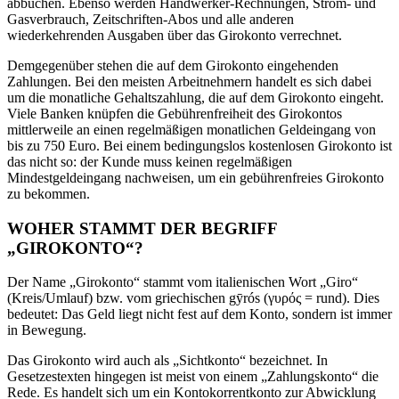
abbuchen. Ebenso werden Handwerker-Rechnungen, Strom- und
Gasverbrauch, Zeitschriften-Abos und alle anderen
wiederkehrenden Ausgaben über das Girokonto verrechnet.
Demgegenüber stehen die auf dem Girokonto eingehenden
Zahlungen. Bei den meisten Arbeitnehmern handelt es sich dabei
um die monatliche Gehaltszahlung, die auf dem Girokonto eingeht.
Viele Banken knüpfen die Gebührenfreiheit des Girokontos
mittlerweile an einen regelmäßigen monatlichen Geldeingang von
bis zu 750 Euro. Bei einem bedingungslos kostenlosen Girokonto ist
das nicht so: der Kunde muss keinen regelmäßigen
Mindestgeldeingang nachweisen, um ein gebührenfreies Girokonto
zu bekommen.
WOHER STAMMT DER BEGRIFF
„GIROKONTO“?
Der Name „Girokonto“ stammt vom italienischen Wort „Giro“
(Kreis/Umlauf) bzw. vom griechischen gȳrós (γυρός = rund). Dies
bedeutet: Das Geld liegt nicht fest auf dem Konto, sondern ist immer
in Bewegung.
Das Girokonto wird auch als „Sichtkonto“ bezeichnet. In
Gesetzestexten hingegen ist meist von einem „Zahlungskonto“ die
Rede. Es handelt sich um ein Kontokorrentkonto zur Abwicklung