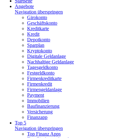
Startseite
Angebote
Navigation überspringen
Girokonto
Geschäftskonto
Kreditkarte
Kredit
Depotkonto
Sparplan
Kryptokonto
Digitale Geldanlage
Nachhaltige Geldanlage
Tagesgeldkonto
Festgeldkonto
Firmenkreditkarte
Firmenkredit
Firmengeldanlage
Payment
Immobilien
Baufinanzierung
Versicherung
Finanzapp
Top 5
Navigation überspringen
Top Finanz Apps