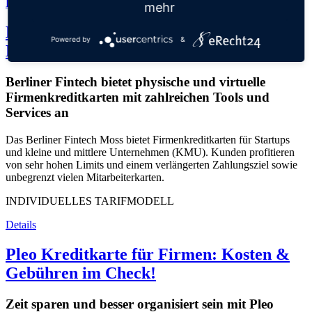
Details
mehr
Moss Kreditkarten von Mastercard:
Powered by
&
Erfahrungen, Bewertung, Test & Check!
Berliner Fintech bietet physische und virtuelle
Firmenkreditkarten mit zahlreichen Tools und
Services an
Das Berliner Fintech Moss bietet Firmenkreditkarten für Startups
und kleine und mittlere Unternehmen (KMU). Kunden profitieren
von sehr hohen Limits und einem verlängerten Zahlungsziel sowie
unbegrenzt vielen Mitarbeiterkarten.
INDIVIDUELLES TARIFMODELL
Details
Pleo Kreditkarte für Firmen: Kosten &
Gebühren im Check!
Zeit sparen und besser organisiert sein mit Pleo