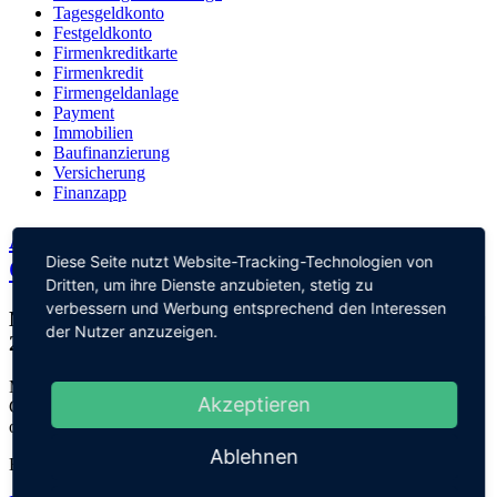
Tagesgeldkonto
Festgeldkonto
Firmenkreditkarte
Firmenkredit
Firmengeldanlage
Payment
Immobilien
Baufinanzierung
Versicherung
Finanzapp
American Express Platinum Business
Diese Seite nutzt Website-Tracking-Technologien von
Card: Deal mit 600 Euro Bonus!
Dritten, um ihre Dienste anzubieten, stetig zu
verbessern und Werbung entsprechend den Interessen
Neukundenaktion mit 600 Euro Startguthaben oder
der Nutzer anzuzeigen.
200.000 Rewards Punkte
Mega-Bonus-Aktion: Die Platinum Card von American Express für
Akzeptieren
Geschäftsleute wird aktuell mit einem Startguthaben von 600 Euro
oder 200.000 Membership Rewards Punkten angeboten.
Ablehnen
Bonus
600,- €