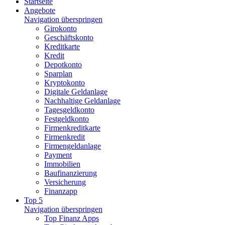
Startseite
Angebote
Navigation überspringen
Girokonto
Geschäftskonto
Kreditkarte
Kredit
Depotkonto
Sparplan
Kryptokonto
Digitale Geldanlage
Nachhaltige Geldanlage
Tagesgeldkonto
Festgeldkonto
Firmenkreditkarte
Firmenkredit
Firmengeldanlage
Payment
Immobilien
Baufinanzierung
Versicherung
Finanzapp
Top 5
Navigation überspringen
Top Finanz Apps