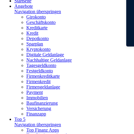
Startseite
Angebote
Navigation überspringen
Girokonto
Geschäftskonto
Kreditkarte
Kredit
Depotkonto
Sparplan
Kryptokonto
Digitale Geldanlage
Nachhaltige Geldanlage
Tagesgeldkonto
Festgeldkonto
Firmenkreditkarte
Firmenkredit
Firmengeldanlage
Payment
Immobilien
Baufinanzierung
Versicherung
Finanzapp
Top 5
Navigation überspringen
Top Finanz Apps