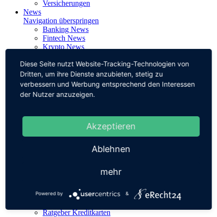
Versicherungen
News
Navigation überspringen
Banking News
Fintech News
Krypto News
Payment News
Diese Seite nutzt Website-Tracking-Technologien von
Trading News
Insurtech News
Dritten, um ihre Dienste anzubieten, stetig zu
Kreditkarten News
verbessern und Werbung entsprechend den Interessen
Geldanlage News
der Nutzer anzuzeigen.
Nachhaltiges Banking
Corporate Banking
Trends & Innovationen
Akzeptieren
Verbraucher & Service
Studien & Umfragen
Statistiken & Infografiken
Ablehnen
Tests & Testsieger
Tagesgeld News
Magazin
mehr
Navigation überspringen
Ratgeber Banking
Powered by
&
Ratgeber Kredit
Ratgeber Geldanlage
Ratgeber Kreditkarten