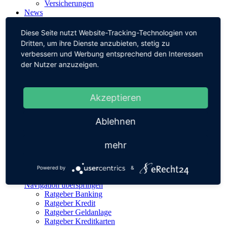
Versicherungen
News
Navigation überspringen
Banking News
Diese Seite nutzt Website-Tracking-Technologien von
Fintech News
Dritten, um ihre Dienste anzubieten, stetig zu
Krypto News
verbessern und Werbung entsprechend den Interessen
Payment News
der Nutzer anzuzeigen.
Trading News
Insurtech News
Kreditkarten News
Geldanlage News
Akzeptieren
Nachhaltiges Banking
Corporate Banking
Ablehnen
Trends & Innovationen
Verbraucher & Service
Studien & Umfragen
mehr
Statistiken & Infografiken
Tests & Testsieger
Tagesgeld News
Powered by
&
Magazin
Navigation überspringen
Ratgeber Banking
Ratgeber Kredit
Ratgeber Geldanlage
Ratgeber Kreditkarten