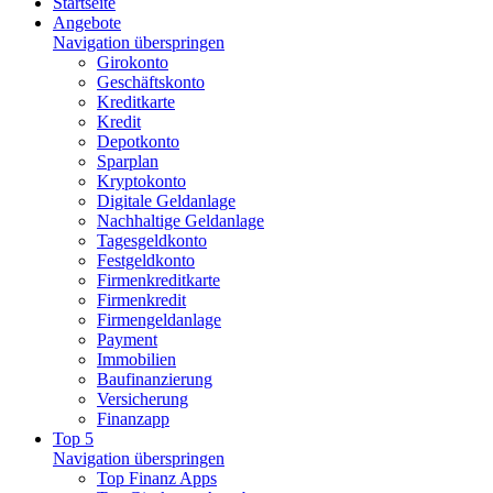
Startseite
Angebote
Navigation überspringen
Girokonto
Geschäftskonto
Kreditkarte
Kredit
Depotkonto
Sparplan
Kryptokonto
Digitale Geldanlage
Nachhaltige Geldanlage
Tagesgeldkonto
Festgeldkonto
Firmenkreditkarte
Firmenkredit
Firmengeldanlage
Payment
Immobilien
Baufinanzierung
Versicherung
Finanzapp
Top 5
Navigation überspringen
Top Finanz Apps