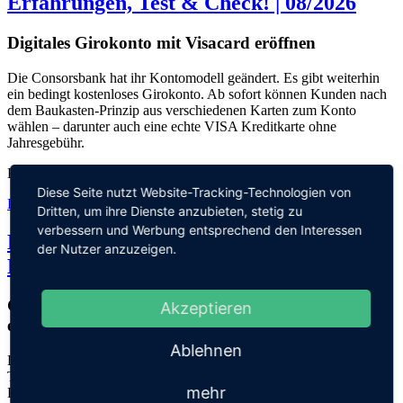
Erfahrungen, Test & Check! | 08/2026
Digitales Girokonto mit Visacard eröffnen
Die Consorsbank hat ihr Kontomodell geändert. Es gibt weiterhin
ein bedingt kostenloses Girokonto. Ab sofort können Kunden nach
dem Baukasten-Prinzip aus verschiedenen Karten zum Konto
wählen – darunter auch eine echte VISA Kreditkarte ohne
Jahresgebühr.
KONTO AB
0,- €
Diese Seite nutzt Website-Tracking-Technologien von
Details
Dritten, um ihre Dienste anzubieten, stetig zu
verbessern und Werbung entsprechend den Interessen
Klarna Tagesgeld Flexkonto:
der Nutzer anzuzeigen.
Erfahrungen, Test & Check! | 08/2026
Geldbeträge flexibel anlegen und attraktive Zinsen
Akzeptieren
erhalten
Ablehnen
Der schwedische Zahlungsdienstleiser Klarna bietet auch ein
Tagesgeldkonto für flexibles Sparen an. Kunden mit dem Flexgeld
mehr
Konto erhalten aktuell 1,95 % Zinsen auf ihre Einlagen. Die