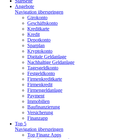
Startseite
Angebote
Navigation überspringen
Girokonto
Geschäftskonto
Kreditkarte
Kredit
Depotkonto
Sparplan
Kryptokonto
Digitale Geldanlage
Nachhaltige Geldanlage
Tagesgeldkonto
Festgeldkonto
Firmenkreditkarte
Firmenkredit
Firmengeldanlage
Payment
Immobilien
Baufinanzierung
Versicherung
Finanzapp
Top 5
Navigation überspringen
Top Finanz Apps