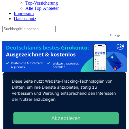
Top-Versicherung
Alle Top-Anbieter
Impressum
Datenschutz
Anzeige
Navigation überspringen
Diese Seite nutzt Website-Tracking-Technologien von
Banking News
Dritten, um ihre Dienste anzubieten, stetig zu
Fintech News
verbessern und Werbung entsprechend den Interessen
Krypto News
der Nutzer anzuzeigen.
Payment News
Trading News
Insurtech News
Kreditkarten News
Akzeptieren
Geldanlage News
Nachhaltiges Banking