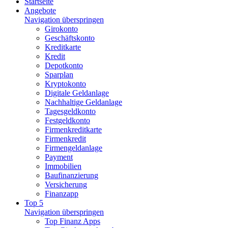
Startseite
Angebote
Navigation überspringen
Girokonto
Geschäftskonto
Kreditkarte
Kredit
Depotkonto
Sparplan
Kryptokonto
Digitale Geldanlage
Nachhaltige Geldanlage
Tagesgeldkonto
Festgeldkonto
Firmenkreditkarte
Firmenkredit
Firmengeldanlage
Payment
Immobilien
Baufinanzierung
Versicherung
Finanzapp
Top 5
Navigation überspringen
Top Finanz Apps