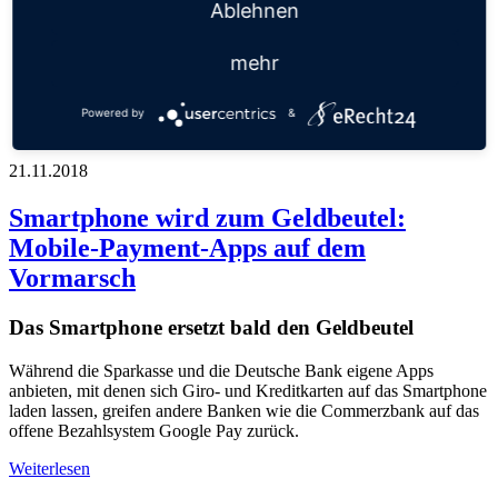
Ablehnen
Corporate Banking
Trends & Innovationen
Verbraucher & Service
mehr
Studien & Umfragen
Statistiken & Infografiken
Tests & Testsieger
Powered by
&
Tagesgeld News
21.11.2018
Smartphone wird zum Geldbeutel:
Mobile-Payment-Apps auf dem
Vormarsch
Das Smartphone ersetzt bald den Geldbeutel
Während die Sparkasse und die Deutsche Bank eigene Apps
anbieten, mit denen sich Giro- und Kreditkarten auf das Smartphone
laden lassen, greifen andere Banken wie die Commerzbank auf das
offene Bezahlsystem Google Pay zurück.
Weiterlesen