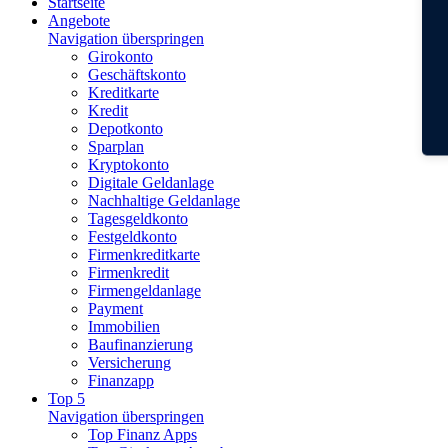
Startseite
Angebote
Navigation überspringen
Girokonto
Geschäftskonto
Kreditkarte
Kredit
Depotkonto
Sparplan
Kryptokonto
Digitale Geldanlage
Nachhaltige Geldanlage
Tagesgeldkonto
Festgeldkonto
Firmenkreditkarte
Firmenkredit
Firmengeldanlage
Payment
Immobilien
Baufinanzierung
Versicherung
Finanzapp
Top 5
Navigation überspringen
Top Finanz Apps